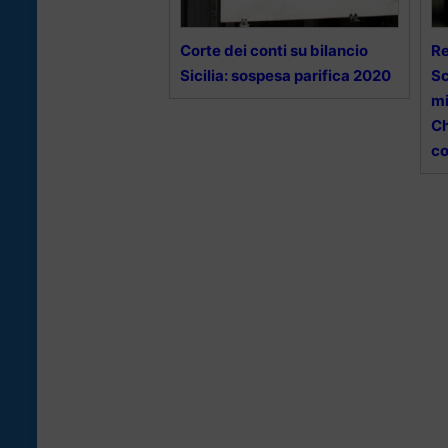
Corte dei conti su bilancio
Re
Sicilia: sospesa parifica 2020
Sc
mi
Ch
co