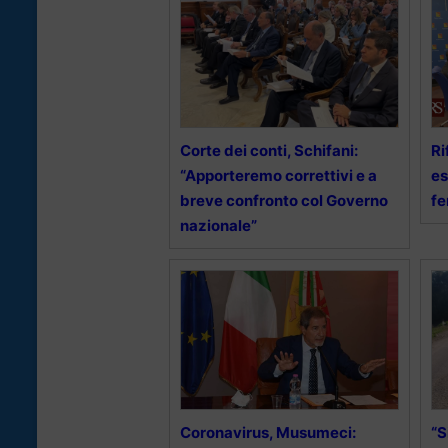
Corte dei conti, Schifani:
Ri
“Apporteremo correttivi e a
es
breve confronto col Governo
fe
nazionale”
Coronavirus, Musumeci:
“S