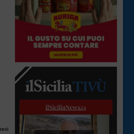
ilSiciliaNews
24
meci