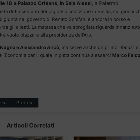
lle 18
a
Palazzo Orléans, in Sala Alessi,
a Palermo.
me la definisce uno dei big della coalizione in Sicilia, sui giochi c
 giunta nel governo di Renato Schifani è ancora in corso e
ra gli alleati. La matassa che va sbrogliata riguarda innanzitutt
a vuole piazzare alla presidenza dell’Ars.
lvagno e Alessandro Aricò
, ma serve anche un primo “
focus
” s
 all’Economia per il quale in pista continua a esserci
Marco Falc
aca
Politica
Articoli Correlati