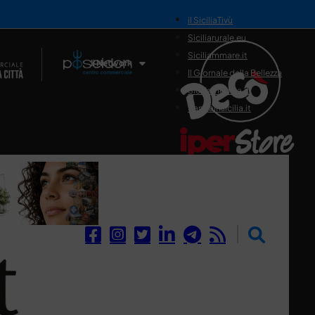
il SiciliaTivù
Siciliarurale.eu
Siciliammare.it
Il Network
Il Giornale della Bellezza
Siciliamedica.it
Sanitainsicilia.it