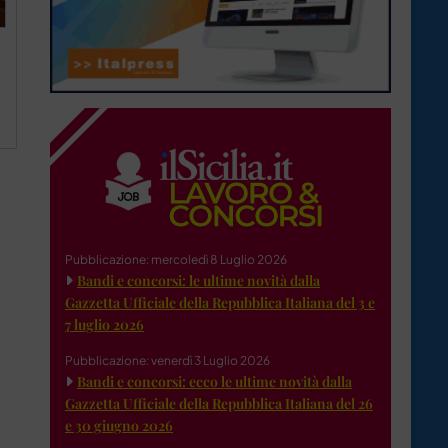
Pubblicazione: mercoledì 8 Luglio 2026
Bandi e concorsi: le ultime novità dalla
Gazzetta Ufficiale della Repubblica Italiana del 3 e
7 luglio 2026
Pubblicazione: venerdì 3 Luglio 2026
Bandi e concorsi: ecco le ultime novità dalla
Gazzetta Ufficiale della Repubblica Italiana del 26
e 30 giugno 2026