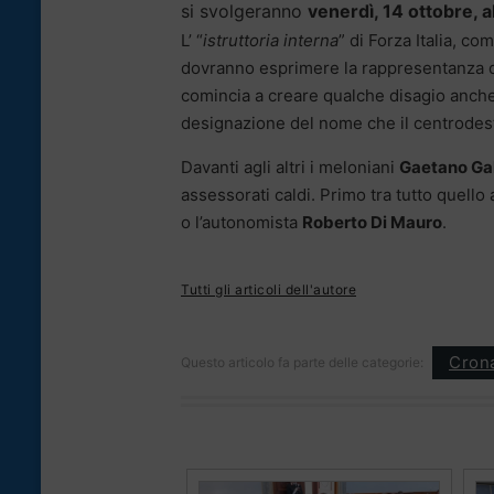
si svolgeranno
venerdì, 14 ottobre, a
L’ “
istruttoria interna
” di Forza Italia, co
dovranno esprimere la rappresentanza di
comincia a creare qualche disagio anche t
designazione del nome che il centrodestr
Davanti agli altri i meloniani
Gaetano Ga
assessorati caldi. Primo tra tutto quello
o l’autonomista
Roberto Di Mauro
.
Tutti gli articoli dell'autore
Cron
Questo articolo fa parte delle categorie: