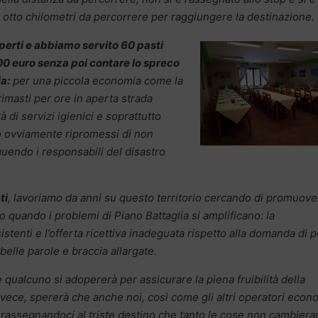
 otto chilometri da percorrere per raggiungere la destinazione.
erti e abbiamo servito 60 pasti
00 euro senza poi contare lo spreco
a:
per una piccola economia come la
rimasti per ore in aperta strada
à di servizi igienici e soprattutto
o ovviamente ripromessi di non
guendo i responsabili del disastro
ti
, lavoriamo da anni su questo territorio cercando di promuove
quando i problemi di Piano Battaglia si amplificano: la
stenti e l’offerta ricettiva inadeguata rispetto alla domanda di p
elle parole e braccia allargate.
 qualcuno si adopererà per assicurare la piena fruibilità della
invece, spererà che anche noi, così come gli altri operatori econ
à rassegnandoci al triste destino che tanto le cose non cambier