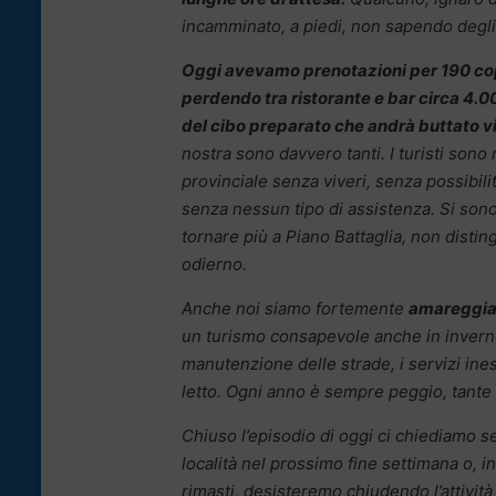
incamminato, a piedi, non sapendo degli
Oggi avevamo prenotazioni per 190 cop
perdendo tra ristorante e bar circa 4.0
del cibo preparato che andrà buttato vi
nostra sono davvero tanti. I turisti sono 
provinciale senza viveri, senza possibilit
senza nessun tipo di assistenza. Si son
tornare più a Piano Battaglia, non distin
odierno.
Anche noi siamo fortemente
amareggia
un turismo consapevole anche in inverno 
manutenzione delle strade, i servizi inesi
letto. Ogni anno è sempre peggio, tante b
Chiuso l’episodio di oggi ci chiediamo se
località nel prossimo fine settimana o, 
rimasti, desisteremo chiudendo l’attivit