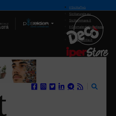
il SiciliaTivù
Siciliarurale.eu
Siciliammare.it
Il Network
Il Giornale della Bellezza
Siciliamedica.it
Sanitainsicilia.it