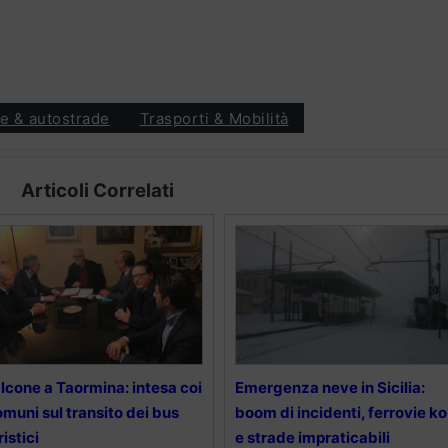
e & autostrade
Trasporti & Mobilità
Articoli Correlati
lcone a Taormina: intesa coi
Emergenza neve in Sicilia:
muni sul transito dei bus
boom di incidenti, ferrovie ko
ristici
e strade impraticabili