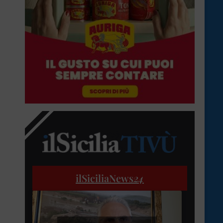
ilSiciliaNews
24