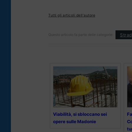
Tutti gli articoli dell'autore
Strad
Questo articolo fa parte delle categorie:
Viabilità, si sbloccano sei
Fa
opere sulle Madonie
Co
tu