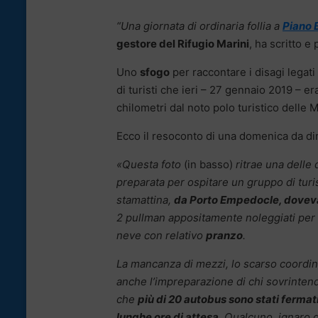
“Una giornata di ordinaria follia a
Piano 
gestore del Rifugio Marini
, ha scritto e
Uno
sfogo
per raccontare i disagi legati
di turisti che ieri – 27 gennaio 2019 – 
chilometri dal noto polo turistico delle 
Ecco il resoconto di una domenica da di
«Questa foto
(in basso)
ritrae una delle
preparata per ospitare un gruppo di turi
stamattina,
da Porto Empedocle, doveva
2 pullman appositamente noleggiati per 
neve con relativo
pranzo
.
La mancanza di mezzi, lo scarso coordina
anche l’impreparazione di chi sovrintende 
che
più di 20 autobus sono stati fermati
lunghe ore di attesa.
Qualcuno, ignaro de