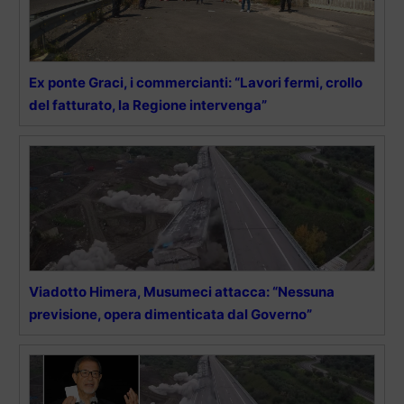
Ex ponte Graci, i commercianti: “Lavori fermi, crollo
del fatturato, la Regione intervenga”
Viadotto Himera, Musumeci attacca: “Nessuna
previsione, opera dimenticata dal Governo”