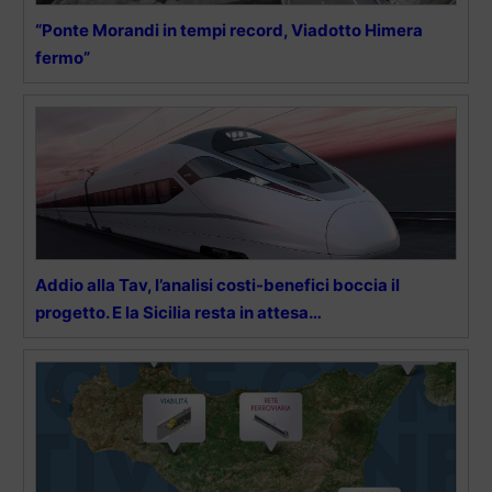
“Ponte Morandi in tempi record, Viadotto Himera
fermo”
Addio alla Tav, l’analisi costi-benefici boccia il
progetto. E la Sicilia resta in attesa…