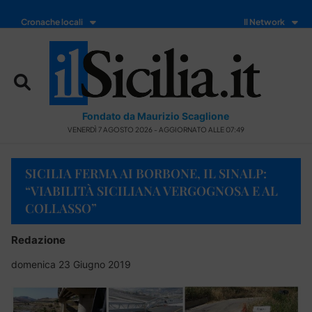
Cronache locali
Il Network
Fondato da Maurizio Scaglione
VENERDÌ 7 AGOSTO 2026 - AGGIORNATO ALLE 07:49
SICILIA FERMA AI BORBONE, IL SINALP:
“VIABILITÀ SICILIANA VERGOGNOSA E AL
COLLASSO”
Redazione
domenica 23 Giugno 2019