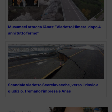
Musumeci attacca l’Anas: “Viadotto Himera, dopo 4
anni tutto fermo”
Scandalo viadotto Scorciavacche, verso il rinvio a
giudizio. Tremano l’impresa e Anas