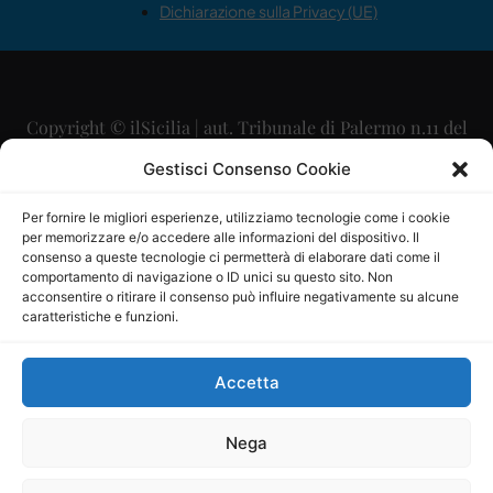
Dichiarazione sulla Privacy (UE)
Copyright © ilSicilia | aut. Tribunale di Palermo n.11 del
29/09/2015
Gestisci Consenso Cookie
Editore: Mercurio Comunicazione Soc. Coop. A.R.L.
Per fornire le migliori esperienze, utilizziamo tecnologie come i cookie
per memorizzare e/o accedere alle informazioni del dispositivo. Il
Direttore Editoriale: Maurizio Scaglione
consenso a queste tecnologie ci permetterà di elaborare dati come il
comportamento di navigazione o ID unici su questo sito. Non
Direttore Responsabile: Maria Calabrese
acconsentire o ritirare il consenso può influire negativamente su alcune
caratteristiche e funzioni.
p.zza Sant’Oliva, 9 – 90141 – Palermo – 091335557
P.IVA: 06334930820
Accetta
Mercurio Comunicazione Società Cooperativa a r.l. è
iscritta al Registro degli Operatori di Comunicazione al
Nega
numero 26988