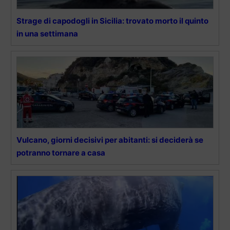
Strage di capodogli in Sicilia: trovato morto il quinto
in una settimana
Vulcano, giorni decisivi per abitanti: si deciderà se
potranno tornare a casa