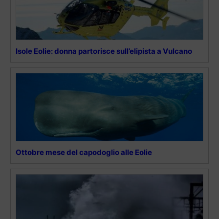
Isole Eolie: donna partorisce sull’elipista a Vulcano
Ottobre mese del capodoglio alle Eolie