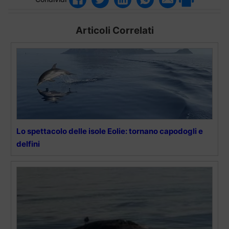
Articoli Correlati
Lo spettacolo delle isole Eolie: tornano capodogli e
delfini