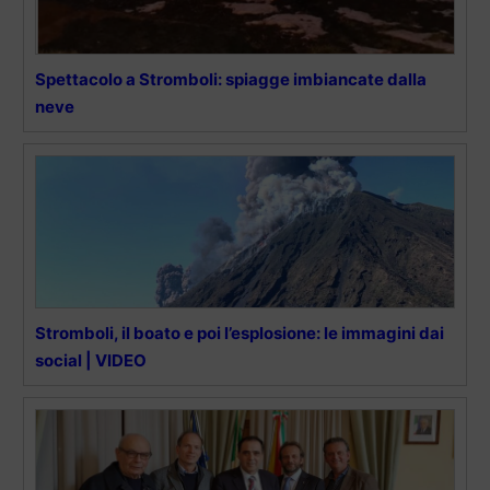
Spettacolo a Stromboli: spiagge imbiancate dalla
neve
Stromboli, il boato e poi l’esplosione: le immagini dai
social | VIDEO