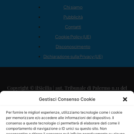
Chi siamo
Pubblicità
Contatti
Cookie Policy (UE)
Disconoscimento
Dichiarazione sulla Privacy (UE)
Copyright © ilSicilia | aut. Tribunale di Palermo n.11 del
29/09/2015
Gestisci Consenso Cookie
Editore: Mercurio Comunicazione Soc. Coop. A.R.L.
Per fornire le migliori esperienze, utilizziamo tecnologie come i cookie
per memorizzare e/o accedere alle informazioni del dispositivo. Il
Direttore Editoriale: Maurizio Scaglione
consenso a queste tecnologie ci permetterà di elaborare dati come il
comportamento di navigazione o ID unici su questo sito. Non
acconsentire o ritirare il consenso può influire negativamente su alcune