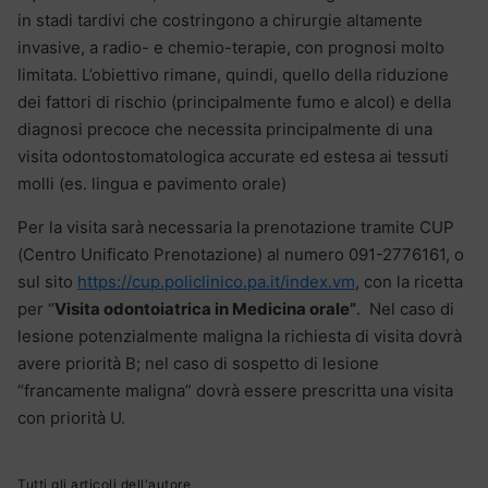
in stadi tardivi che costringono a chirurgie altamente
invasive, a radio- e chemio-terapie, con prognosi molto
limitata. L’obiettivo rimane, quindi, quello della riduzione
dei fattori di rischio (principalmente fumo e alcol) e della
diagnosi precoce che necessita principalmente di una
visita odontostomatologica accurate ed estesa ai tessuti
molli (es. lingua e pavimento orale)
Per la visita sarà necessaria la prenotazione tramite CUP
(Centro Unificato Prenotazione) al numero 091-2776161, o
sul sito
https://cup.policlinico.pa.it/index.vm
, con la ricetta
per “
Visita odontoiatrica in Medicina orale”
. Nel caso di
lesione potenzialmente maligna la richiesta di visita dovrà
avere priorità B; nel caso di sospetto di lesione
“francamente maligna” dovrà essere prescritta una visita
con priorità U.
Tutti gli articoli dell'autore