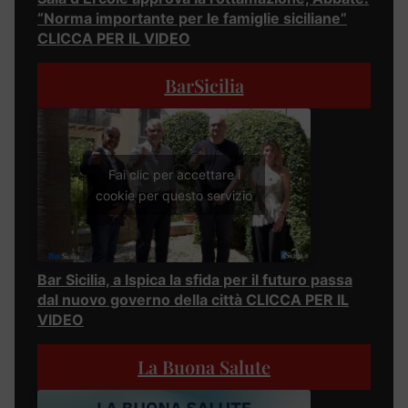
“Norma importante per le famiglie siciliane”
CLICCA PER IL VIDEO
BarSicilia
Fai clic per accettare i
cookie per questo servizio
Bar Sicilia, a Ispica la sfida per il futuro passa
dal nuovo governo della città CLICCA PER IL
VIDEO
La Buona Salute