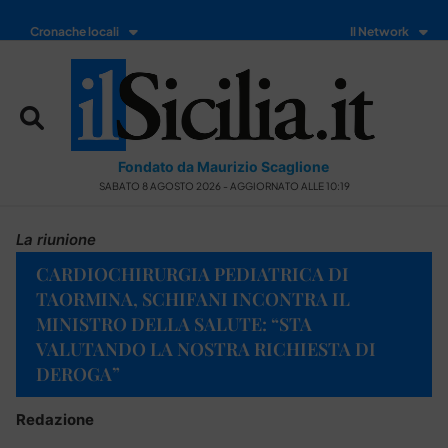
Cronache locali
Il Network
Fondato da Maurizio Scaglione
SABATO 8 AGOSTO 2026 - AGGIORNATO ALLE 10:19
La riunione
CARDIOCHIRURGIA PEDIATRICA DI
TAORMINA, SCHIFANI INCONTRA IL
MINISTRO DELLA SALUTE: “STA
VALUTANDO LA NOSTRA RICHIESTA DI
DEROGA”
Redazione