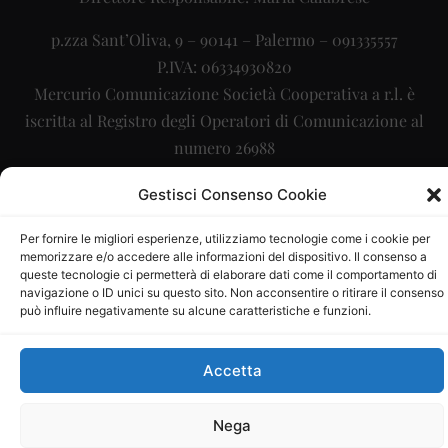
p.zza Sant’Oliva, 9 – 90141 – Palermo – 091335557
P.IVA: 06334930820
Mercurio Comunicazione Società Cooperativa a r.l. è
iscritta al Registro degli Operatori di Comunicazione al
numero 26988
Sito gestito da
La Digitale srl
–
info@ladigitale.it
Gestisci Consenso Cookie
Per fornire le migliori esperienze, utilizziamo tecnologie come i cookie per
memorizzare e/o accedere alle informazioni del dispositivo. Il consenso a
queste tecnologie ci permetterà di elaborare dati come il comportamento di
navigazione o ID unici su questo sito. Non acconsentire o ritirare il consenso
può influire negativamente su alcune caratteristiche e funzioni.
Accetta
Nega