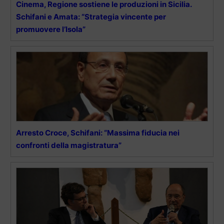
Cinema, Regione sostiene le produzioni in Sicilia.
Schifani e Amata: “Strategia vincente per
promuovere l’Isola”
Arresto Croce, Schifani: “Massima fiducia nei
confronti della magistratura”