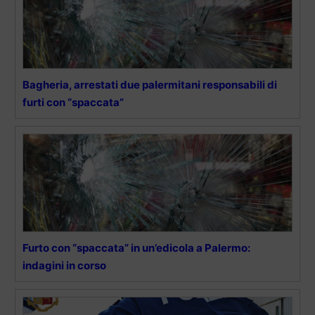
Bagheria, arrestati due palermitani responsabili di
furti con “spaccata”
Furto con “spaccata” in un’edicola a Palermo:
indagini in corso