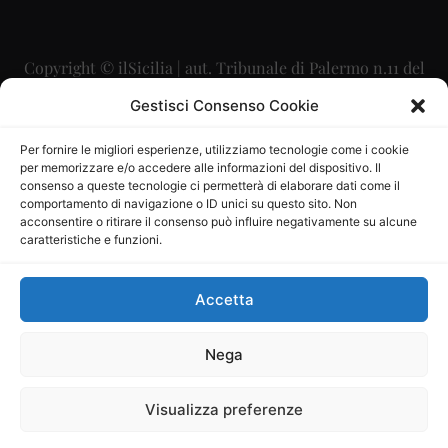
Copyright © ilSicilia | aut. Tribunale di Palermo n.11 del
29/09/2015
Gestisci Consenso Cookie
Editore: Mercurio Comunicazione Soc. Coop. A.R.L.
Per fornire le migliori esperienze, utilizziamo tecnologie come i cookie
per memorizzare e/o accedere alle informazioni del dispositivo. Il
Direttore Editoriale: Maurizio Scaglione
consenso a queste tecnologie ci permetterà di elaborare dati come il
comportamento di navigazione o ID unici su questo sito. Non
Direttore Responsabile: Maria Calabrese
acconsentire o ritirare il consenso può influire negativamente su alcune
caratteristiche e funzioni.
p.zza Sant’Oliva, 9 – 90141 – Palermo – 091335557
P.IVA: 06334930820
Accetta
Mercurio Comunicazione Società Cooperativa a r.l. è
iscritta al Registro degli Operatori di Comunicazione al
Nega
numero 26988
Visualizza preferenze
Sito gestito da
La Digitale srl
–
info@ladigitale.it