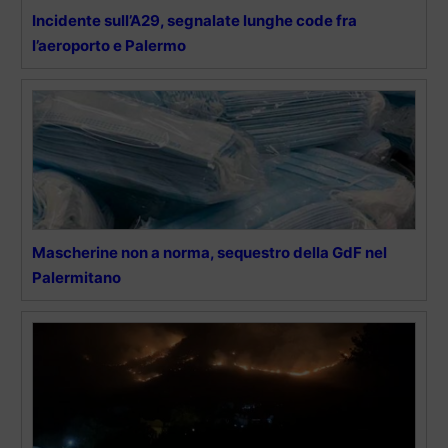
Incidente sull’A29, segnalate lunghe code fra
l’aeroporto e Palermo
Mascherine non a norma, sequestro della GdF nel
Palermitano