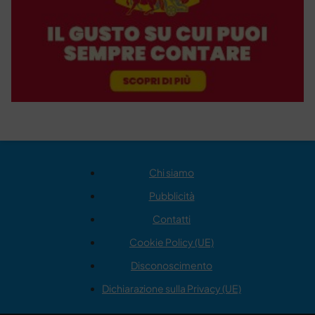
Chi siamo
Pubblicità
Contatti
Cookie Policy (UE)
Disconoscimento
Dichiarazione sulla Privacy (UE)