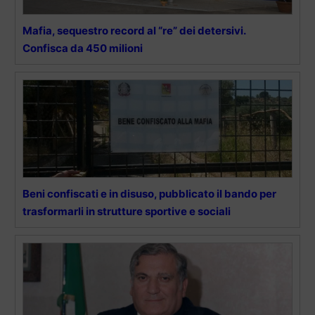
Mafia, sequestro record al “re” dei detersivi.
Confisca da 450 milioni
Beni confiscati e in disuso, pubblicato il bando per
trasformarli in strutture sportive e sociali