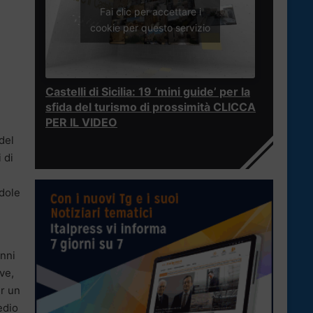
Fai clic per accettare i
cookie per questo servizio
Castelli di Sicilia: 19 ‘mini guide’ per la
sfida del turismo di prossimità CLICCA
PER IL VIDEO
del
 di
ndole
anni
ve,
er un
edio