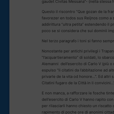
gaudet Civitas Messana”- (nella stessa 
Questo il riscontro “Que gozan de la fr
favorezer en todos sus Reijnos como a su
addirittura “ultra petita” estendendo il pr
poco se si considera che sui dominii imp
Nel terzo paragrafo i toni si fanno semp
Nonostante per antichi privilegi i Trapan
“l’acquartieramento” di soldati, lo sbarco 
Alemanni dell’esercito di Carlo V (più 
espulso “li citatini da l’abbitazione ad a
privarle de la vita od honore…”. Ed altri
Citatini fugaro de la Città in li convicini…
E non manca, a rafforzare le fosche tint
dell’esercito di Carlo V hanno rapito con
per rilasciarli hanno chiesto un riscatto
rapimento di poche ore di anonimi citta