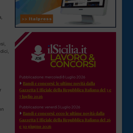
a,
si,
dici,
Pubblicazione: mercoledì 8 Luglio 2026
Bandi e concorsi: le ultime novità dalla
r
Gazzetta Ufficiale della Repubblica Italiana del 3 e
7 luglio 2026
Pubblicazione: venerdì 3 Luglio 2026
en
Bandi e concorsi: ecco le ultime novità dalla
Gazzetta Ufficiale della Repubblica Italiana del 26
e 30 giugno 2026