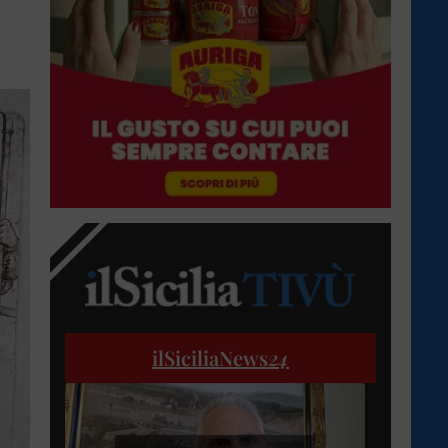
ilSiciliaNews
24