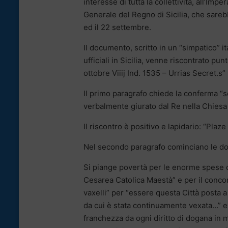
interesse di tutta la collettività, all’Im
Generale del Regno di Sicilia, che sareb
ed il 22 settembre.
Il documento, scritto in un “simpatico” i
ufficiali in Sicilia, venne riscontrato pu
ottobre Viiij Ind. 1535 – Urrias Secret.s”
Il primo paragrafo chiede la conferma “sc
verbalmente giurato dal Re nella Chiesa d
Il riscontro è positivo e lapidario: “Pla
Nel secondo paragrafo cominciano le dol
Si piange povertà per le enorme spese d
Cesarea Catolica Maestà” e per il concor
vaxelli” per “essere questa Città posta a
da cui è stata continuamente vexata…” e
franchezza da ogni diritto di dogana in 