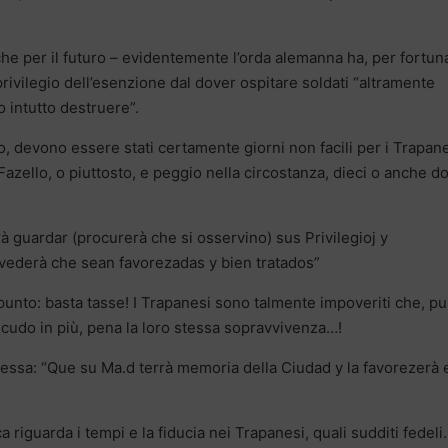
che per il futuro – evidentemente l’orda alemanna ha, per fortun
 privilegio dell’esenzione dal dover ospitare soldati “altramente
o intutto destruere”.
o, devono essere stati certamente giorni non facili per i Trapane
Fazello, o piuttosto, e peggio nella circostanza, dieci o anche do
 guardar (procurerà che si osservino) sus Privilegioj y
ederà che sean favorezadas y bien tratados”
 punto: basta tasse! I Trapanesi sono talmente impoveriti che, pu
udo in più, pena la loro stessa sopravvivenza…!
essa: “Que su Ma.d terrà memoria della Ciudad y la favorezerà 
 riguarda i tempi e la fiducia nei Trapanesi, quali sudditi fedeli.