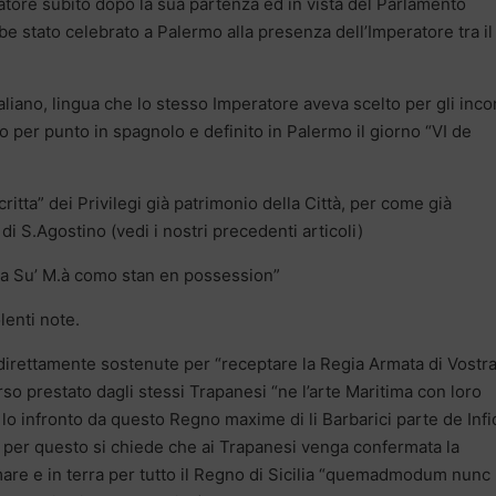
peratore subito dopo la sua partenza ed in vista del Parlamento
be stato celebrato a Palermo alla presenza dell’Imperatore tra il
taliano, lingua che lo stesso Imperatore aveva scelto per gli inco
nto per punto in spagnolo e definito in Palermo il giorno “VI de
ritta” dei Privilegi già patrimonio della Città, per come già
i S.Agostino (vedi i nostri precedenti articoli)
ze a Su’ M.à como stan en possession”
enti note.
irettamente sostenute per “receptare la Regia Armata di Vostr
so prestato dagli stessi Trapanesi “ne l’arte Maritima con loro
 lo infronto da questo Regno maxime di li Barbarici parte de Infi
 per questo si chiede che ai Trapanesi venga confermata la
mare e in terra per tutto il Regno di Sicilia “quemadmodum nunc