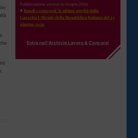
Pubblicazione: venerdì 26 Giugno 2026
Dio
Bandi e concorsi: le ultime novità dalla
ltà
Gazzetta Ufficiale della Repubblica Italiana del 23
giugno 2026
e
Entra nell'Archivio Lavoro & Concorsi
 che
nti
e.