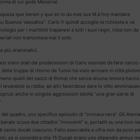
forma di cui gode Messina)
anqueza que tienen y que en lo da mas sus M.à hoy mandara
 Buenos Vassallos”. Carlo V quindi accoglie la richiesta e va
ivilegio per i marittimi trapanesi a tutti i suoi regni, roba non da
eriali non tramontava mai il sole.
re più drammatici.
esi siano stati dai predecessori di Carlo esentati da farsi carico 
delle truppe di ritorno da Tunisi ha visto arrivare in città plotoni
o meno quelli del sacco di Roma) che senza alcuna remora hanno
ltri levandole la robba, ad altri facendose dare lo vitto amminaza
 soprusi anche in singole aggressioni talchè “una gran parte di
”
e del quadro, uno specifico episodio di “cronaca nera”. Gli Alem
 banale scusa due cittadini “innocenti” e, portatili su una loro na
 di cento ducati ciascuno. Fatto esecrabile e cifra non da poco p
dini, se si considera che 15 Ducati erano uno stipendio annuo m