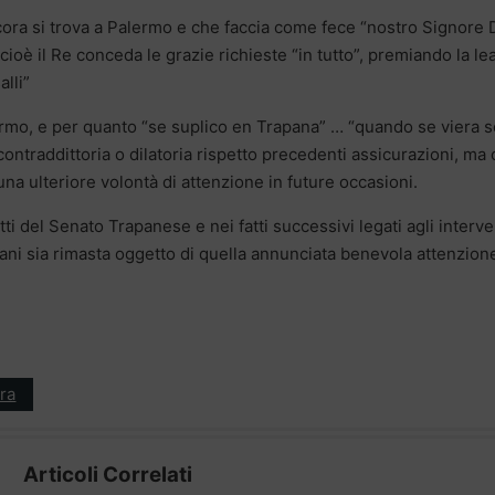
cora si trova a Palermo e che faccia come fece “nostro Signore 
cioè il Re conceda le grazie richieste “in tutto”, premiando la lea
alli”
rmo, e per quanto “se suplico en Trapana” … “quando se viera s
ntraddittoria o dilatoria rispetto precedenti assicurazioni, ma
na ulteriore volontà di attenzione in future occasioni.
tti del Senato Trapanese e nei fatti successivi legati agli interve
pani sia rimasta oggetto di quella annunciata benevola attenzion
ra
Articoli Correlati