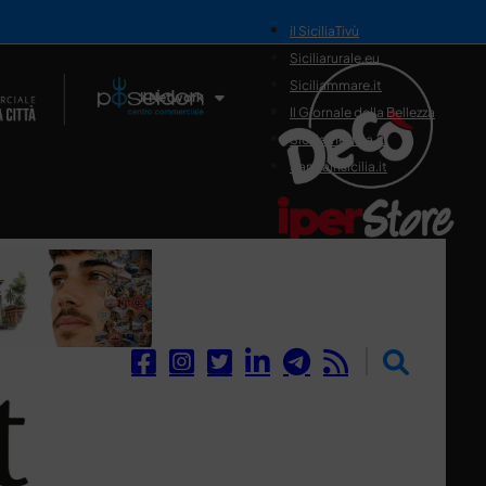
il SiciliaTivù
Siciliarurale.eu
Siciliammare.it
Il Network
Il Giornale della Bellezza
Siciliamedica.it
Sanitainsicilia.it