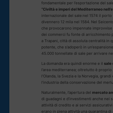
fondamentale per l’esportazione del sale
“Civiltà e imperi del Mediterraneo nell’età
internazionale del sale:nel 1574 il port
divennero 12 mila nel 1584. Nel Seicen
che provocarono impennate improvvise e 
dei commerci fu fonte di arricchimento p
a Trapani, città di assoluta centralità i
potente, che s’adoperò in un’espansione
45.000 tonnellate di sale per arrivare n
La domanda era quindi enorme e il
sale 
l’area mediterranea; oltretutto è propri
l’Olanda, la Svezia e la Norvegia, grandi
l’industria della conservazione del merl
Naturalmente, l’apertura del
mercato a
di guadagni e d’investimenti anche nei se
attività di credito e ai servizi assicurati
erano in piena attività una quarantina 