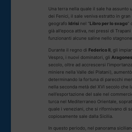
Una terra nella quale il sale ha assunto 
dei Fenici, il sale veniva estratto in gran
geografo
Idrisi
nel “
Libro per lo svago
” 
già all’epoca attiva, nei pressi di Trapan
funzionanti alcune saline nello stagnone
Durante il regno di
Federico II
, gli impi
Vespro, i nuovi dominatori, gli
Aragones
secolo, oltre ad accrescersi l’importanza
miniere nella Valle dei Platani), aumentò
determinando la fortuna di parecchi merc
nella seconda metà del XVI secolo che la
nell’esportazione del sale nel commercio
turca nel Mediterraneo Orientale, sopratt
quale i veneziani, che si rifornivano di s
copiosamente sale dalla Sicilia.
In questo periodo, nel panorama sicilian