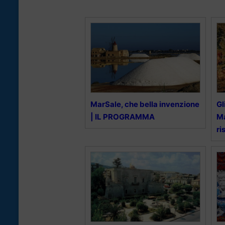
MarSale, che bella invenzione
Gl
| IL PROGRAMMA
Ma
ri