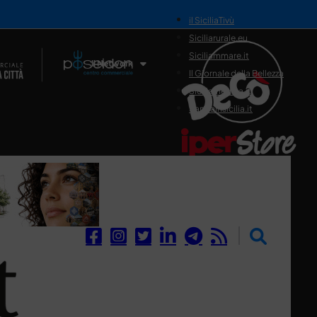
il SiciliaTivù
Siciliarurale.eu
Siciliammare.it
Il Network
Il Giornale della Bellezza
Siciliamedica.it
Sanitainsicilia.it