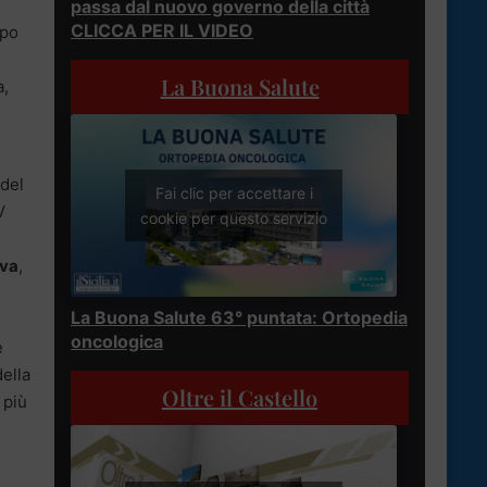
passa dal nuovo governo della città
CLICCA PER IL VIDEO
mpo
La Buona Salute
a,
 del
Fai clic per accettare i
V
cookie per questo servizio
ova
,
La Buona Salute 63° puntata: Ortopedia
oncologica
e
della
Oltre il Castello
 più