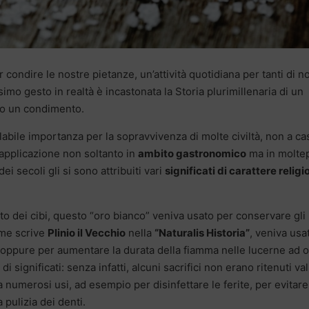
ondire le nostre pietanze, un’attività quotidiana per tanti di no
imo gesto in realtà è incastonata la Storia plurimillenaria di un
to un condimento.
olabile importanza per la sopravvivenza di molte civiltà, non a ca
applicazione non soltanto in
ambito gastronomico
ma in moltep
ei secoli gli si sono attribuiti vari
significati di carattere religi
ento dei cibi, questo “oro bianco” veniva usato per conservare gli
come scrive
Plinio il Vecchio
nella
“Naturalis Historia”
, veniva usa
i oppure per aumentare la durata della fiamma nelle lucerne ad o
 significati: senza infatti, alcuni sacrifici non erano ritenuti val
 numerosi usi, ad esempio per disinfettare le ferite, per evitare
 pulizia dei denti.