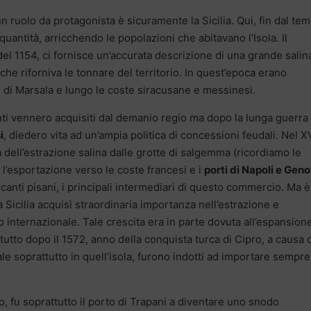
un ruolo da protagonista è sicuramente la Sicilia. Qui, fin dal te
 quantità, arricchendo le popolazioni che abitavano l’Isola. Il
del 1154, ci fornisce un’accurata descrizione di una grande salin
i che riforniva le tonnare del territorio. In quest’epoca erano
 di Marsala e lungo le coste siracusane e messinesi.
anti vennero acquisiti dal demanio regio ma dopo la lunga guerra
i
, diedero vita ad un’ampia politica di concessioni feudali. Nel X
 dell’estrazione salina dalle grotte di salgemma (ricordiamo le
 l’esportazione verso le coste francesi e i
porti di Napoli e Gen
anti pisani, i principali intermediari di questo commercio. Ma è
 Sicilia acquisì straordinaria importanza nell’estrazione e
 internazionale. Tale crescita era in parte dovuta all’espansion
utto dopo il 1572, anno della conquista turca di Cipro, a causa 
ale soprattutto in quell’isola, furono indotti ad importare sempre
o, fu soprattutto il porto di Trapani a diventare uno snodo