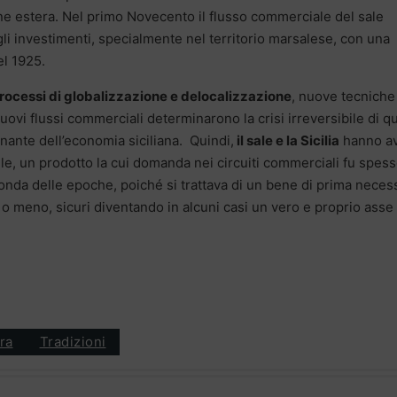
ione estera. Nel primo Novecento il flusso commerciale del sale
gli investimenti, specialmente nel territorio marsalese, con una
el 1925.
rocessi di globalizzazione e delocalizzazione
, nuove tecniche
nuovi flussi commerciali determinarono la crisi irreversibile di q
inante dell’economia siciliana. Quindi,
il sale e la Sicilia
hanno av
bile, un prodotto la cui domanda nei circuiti commerciali fu spes
conda delle epoche, poiché si trattava di un bene di prima neces
o meno, sicuri diventando in alcuni casi un vero e proprio asse
ra
Tradizioni