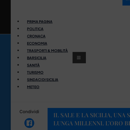
PRIMA PAGINA
POLITICA
CRONACA
ECONOMIA
TRASPORTI & MOBILITÀ
BARSICILIA
SANITÀ
TURISMO
SINDACI DI SICILIA
METEO
Condividi
IL SALE E LA SICILIA, UN
LUNGA MILLENNI. L’ORO B