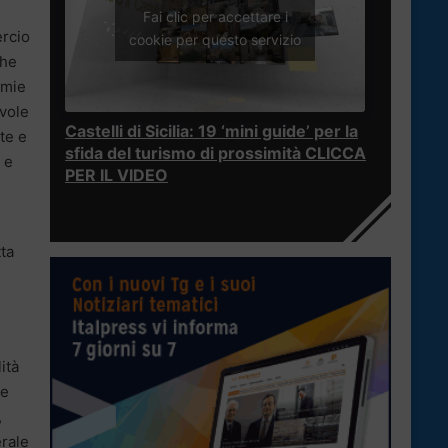
Fai clic per accettare i
ercio
cookie per questo servizio
che
emie
evole
Castelli di Sicilia: 19 ‘mini guide’ per la
te e
sfida del turismo di prossimità CLICCA
 e
PER IL VIDEO
ta
ità
le
,
erale