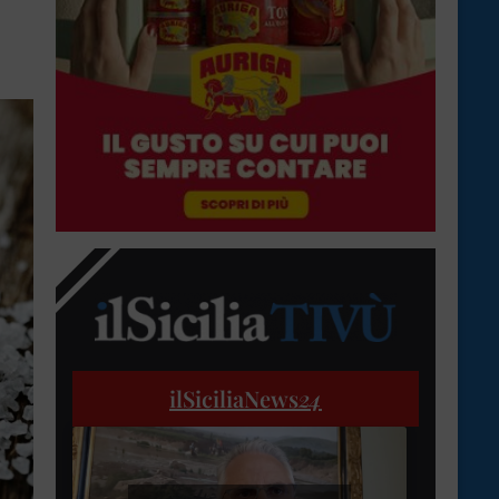
ilSiciliaNews
24