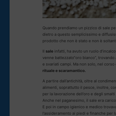
Quando prendiamo un pizzico di sale per c
dietro a questo semplicissimo e diffusiss
prodotto che non è stato e non è soltan
Il
sale
infatti, ha avuto un ruolo d’incalc
venne battezzato“oro bianco”, trovando 
e svariati campi. Ma non solo, nel corso d
rituale e scaramantico.
A partire dall’antichità, oltre al condim
alimenti, soprattutto il pesce, inoltre, 
per la lavorazione dell’oro e degli smalt
Anche nel paganesimo, il sale era carico di
E poi in campo igienico e medico trovava
l’assideramento ai piedi e finanche per la