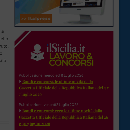
 di
uello
uto,
so
sità
Pubblicazione: mercoledì 8 Luglio 2026
Bandi e concorsi: le ultime novità dalla
Gazzetta Ufficiale della Repubblica Italiana del 3 e
7 luglio 2026
Pubblicazione: venerdì 3 Luglio 2026
Bandi e concorsi: ecco le ultime novità dalla
Gazzetta Ufficiale della Repubblica Italiana del 26
e 30 giugno 2026