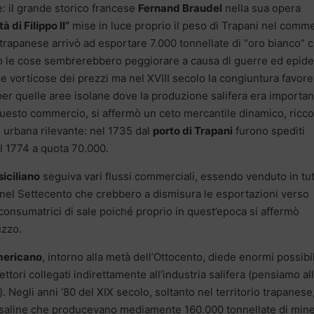
: il grande storico francese
Fernand Braudel
nella sua opera
 di Filippo II”
mise in luce proprio il peso di Trapani nel comm
o trapanese arrivò ad esportare 7.000 tonnellate di “oro bianco” 
to le cose sembrerebbero peggiorare a causa di guerre ed epid
vorticose dei prezzi ma nel XVIII secolo la congiuntura favor
er quelle aree isolane dove la produzione salifera era importan
n questo commercio, si affermò un ceto mercantile dinamico, ricco
 urbana rilevante: nel 1735 dal
porto di Trapani
furono spediti
el 1774 a quota 70.000.
siciliano
seguiva vari flussi commerciali, essendo venduto in tut
o nel Settecento che crebbero a dismisura le esportazioni verso
 consumatrici di sale poiché proprio in quest’epoca si affermò
uzzo.
mericano
, intorno alla metà dell’Ottocento, diede enormi possibil
ttori collegati indirettamente all’industria salifera (pensiamo al
vi). Negli anni ‘80 del XIX secolo, soltanto nel territorio trapanese
di saline che producevano mediamente 160.000 tonnellate di min