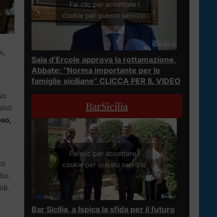
Fai clic per accettare i
cookie per questo servizio
i,
Sala d’Ercole approva la rottamazione,
Abbate: “Norma importante per le
famiglie siciliane” CLICCA PER IL VIDEO
so
BarSicilia
lici
oso,
Fai clic per accettare i
to
cookie per questo servizio
lio.
idi.
Bar Sicilia, a Ispica la sfida per il futuro