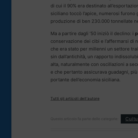
di cui il 90% era destinato all’esportaz
siciliano toccò l’apice, numerosi furono 
produzione di ben 230.000 tonnellate n
Ma a partire dagli ’50 iniziò il declino: i
p
conservazione dei cibi e l’affermarsi di 
che era stato per millenni un settore tra
sin dall’antichità, un rapporto indissolu
alta, naturalmente con oscillazioni a se
e che pertanto assicurava guadagni, più 
portante dell’economia siciliana.
Tutti gli articoli dell'autore
Cultu
Questo articolo fa parte delle categorie: