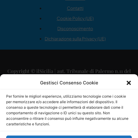
Contatti
Cookie Policy (UE)
Disconoscimento
Dichiarazione sulla Privacy (UE)
Copyright © ilSicilia | aut. Tribunale di Palermo n.11 del
29/09/2015
Gestisci Consenso Cookie
Editore: Mercurio Comunicazione Soc. Coop. A.R.L.
Per fornire le migliori esperienze, utilizziamo tecnologie come i cookie
per memorizzare e/o accedere alle informazioni del dispositivo. Il
Direttore Editoriale: Maurizio Scaglione
consenso a queste tecnologie ci permetterà di elaborare dati come il
comportamento di navigazione o ID unici su questo sito. Non
Direttore Responsabile: Maria Calabrese
acconsentire o ritirare il consenso può influire negativamente su alcune
caratteristiche e funzioni.
p.zza Sant’Oliva, 9 – 90141 – Palermo – 091335557