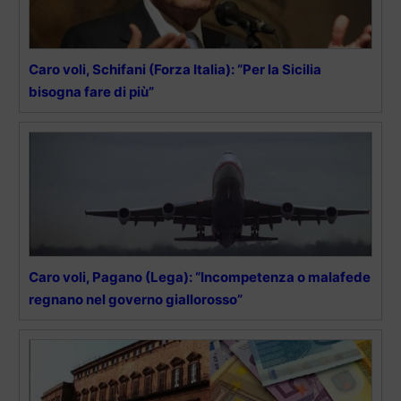
Caro voli, Schifani (Forza Italia): “Per la Sicilia
bisogna fare di più”
Caro voli, Pagano (Lega): “Incompetenza o malafede
regnano nel governo giallorosso”