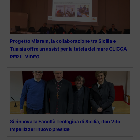
Progetto Miarem, la collaborazione tra Sicilia e
Tunisia offre un assist per la tutela del mare CLICCA
PER IL VIDEO
Si rinnova la Facoltà Teologica di Sicilia, don Vito
Impellizzeri nuovo preside