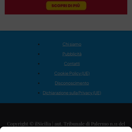
Chi siamo
Pubblicità
Contatti
Cookie Policy (UE)
Disconoscimento
Dichiarazione sulla Privacy (UE)
Copyright © ilSicilia | aut. Tribunale di Palermo n.11 del
29/09/2015