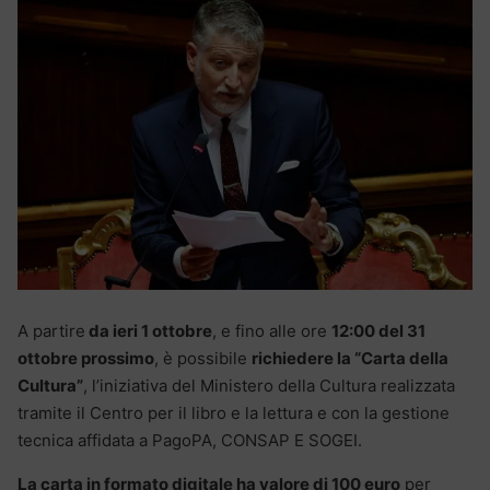
A partire
da ieri 1 ottobre
, e fino alle ore
12:00 del 31
ottobre prossimo
, è possibile
richiedere la “Carta della
Cultura”
, l’iniziativa del Ministero della Cultura realizzata
tramite il Centro per il libro e la lettura e con la gestione
tecnica affidata a PagoPA, CONSAP E SOGEI.
La carta in formato digitale ha valore di 100 euro
per