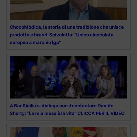
ChocoModica, la storia di una tradizione che unisce
prodotto e brand. Scivoletto: “Unico cioccolato
europeo a marchio Igp”
A Bar Sicilia si dialoga con il cantautore Davide
Shorty: “La mia musa è la vita” CLICCA PER IL VIDEO