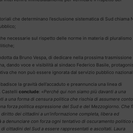
 editoriali che determinano l’esclusione sistematica di Sud chiama
pubblico;
iche necessarie sul rispetto delle norme in materia di pluralismo
litiche;
ondotta da Bruno Vespa, di dedicare nella prossima trasmissione
na, dando voce e visibilità al sindaco Federico Basile, protagoni
rativa che non può essere ignorata dal servizio pubblico naziona
ibadisce la gravità dell’accaduto e preannuncia una linea di
. Castelli
conclude
:
«Perché qui non siamo più davanti a una
i a una forma di censura politica che rischia di assumere conto
una forza politica espressione del Sud e del Mezzogiorno. Che f
l diritto dei cittadini a un’informazione completa, libera ed
 a denunciare con forza ogni tentativo di oscuramento politico 
i di cittadini del Sud a essere rappresentati e ascoltati. Laura