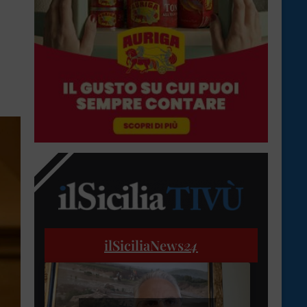
ilSiciliaNews
24