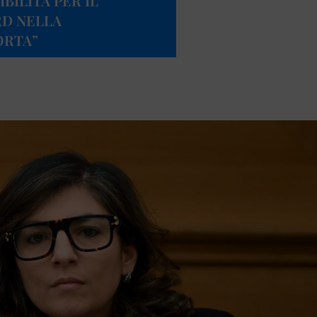
IBILITÀ PER IL
RD NELLA
ORTA”