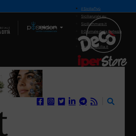
il SiciliaTivù
Siciliarurale.eu
Siciliammare.it
Il Network
Il Giornale della Bellezza
Siciliamedica.it
Sanitainsicilia.it