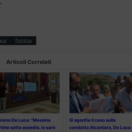
».
aca
Politica
Articoli Correlati
teno De Luca: “Messina
Si sgonfia il caso sulla
rtino sotto assedio, io sarò
condotta Alcantara, De Luca: