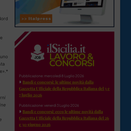
 Nord
 e
 uno
sta
le».*
Pubblicazione: mercoledì 8 Luglio 2026
Bandi e concorsi: le ultime novità dalla
Gazzetta Ufficiale della Repubblica Italiana del 3 e
7 luglio 2026
rni
ine
Pubblicazione: venerdì 3 Luglio 2026
Bandi e concorsi: ecco le ultime novità dalla
Gazzetta Ufficiale della Repubblica Italiana del 26
e
e 30 giugno 2026