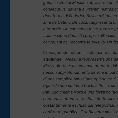
guida la città di Messina attraverso un 
consecutiva, davanti a un’amministrazio
riconferma di Federico Basile a Sindaco 
anni da Cateno De Luca, rappresenta uno d
elettorale. Un consenso forte, netto e 
trasmissione dedicata proprio all’analis
cancellata dal racconto televisivo. Un fa
Proseguendo nell’analisi di quanto andat
aggiunge
: “
Messina rappresenta una dell
Mezzogiorno e il consenso ottenuto dal 
nessun approfondimento serio e imparzial
di una semplice omissione episodica. S
riguarda non soltanto Porta a Porta, con
Rai. Sud chiama Nord è una forza politi
continua a ottenere risultati elettorali 
costantemente escluso dai telegiornali Ra
confronto pubblico. È sufficiente analizz