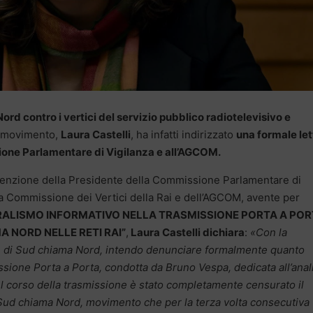
rd contro i vertici del servizio pubblico radiotelevisivo e
l movimento,
Laura Castelli
, ha infatti indirizzato
una formale let
sione Parlamentare di Vigilanza e all’AGCOM.
attenzione della Presidente della Commissione Parlamentare di
lla Commissione dei Vertici della Rai e dell’AGCOM, avente per
RALISMO INFORMATIVO NELLA TRASMISSIONE PORTA A POR
 NORD NELLE RETI RAI”
,
Laura Castelli
dichiara
:
«Con la
te di Sud chiama Nord, intendo denunciare formalmente quanto
sione Porta a Porta, condotta da Bruno Vespa, dedicata all’anali
el corso della trasmissione è stato completamente censurato il
a Sud chiama Nord, movimento che per la terza volta consecutiva