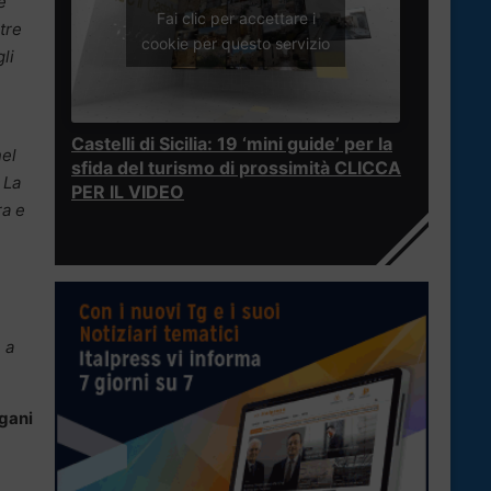
e
Fai clic per accettare i
tre
cookie per questo servizio
li
Castelli di Sicilia: 19 ‘mini guide’ per la
nel
sfida del turismo di prossimità CLICCA
 La
PER IL VIDEO
ra e
 a
rgani