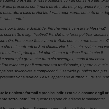
e squilibrio esistente: forze politiche con un consenso elettoral
o di una presenza continua e strutturata nei programmi Rai, men
oscurato. Il caso di Noi Moderati rappresenta soltanto uno deg
i trattamento”.
abile porsi alcune domande. Perché viene censurata Messina?
co così netto e significativo? Perché una forza politica radicata 
on l’On. Francesco Gallo viene trattata come se non esistesse?
è che nei confronti di Sud chiama Nord sia stata avviata una ve
 mortifica il principio del pluralismo e tradisce il ruolo che il
d è ancora più grave che tutto ciò avvenga quando il successo
itta evidente per il centrodestra tradizionale, rispetto al quale
paiono sbilanciate e compiacenti. Il servizio pubblico non può
resentazione politica. La Rai appartiene ai cittadini italiani, non
e le richieste formali e precise indirizzate a ciascuno degli o
dente
sottolinea
: “Per questa ragione chiediamo formalmente:
i intervenire immediatamente per verificare il rispetto del