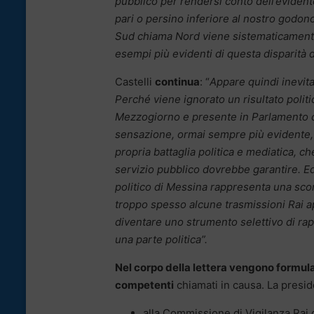
pubblico per rendersi conto dell’evident
pari o persino inferiore al nostro godon
Sud chiama Nord viene sistematicamente 
esempi più evidenti di questa disparità d
Castelli
continua
: “
Appare quindi inevit
Perché viene ignorato un risultato politi
Mezzogiorno e presente in Parlamento c
sensazione, ormai sempre più evidente, 
propria battaglia politica e mediatica, che
servizio pubblico dovrebbe garantire. E
politico di Messina rappresenta una sconf
troppo spesso alcune trasmissioni Rai ap
diventare uno strumento selettivo di rapp
una parte politica”.
Nel corpo della lettera vengono formulat
competenti
chiamati in causa. La presi
alla Commissione di Vigilanza Rai d