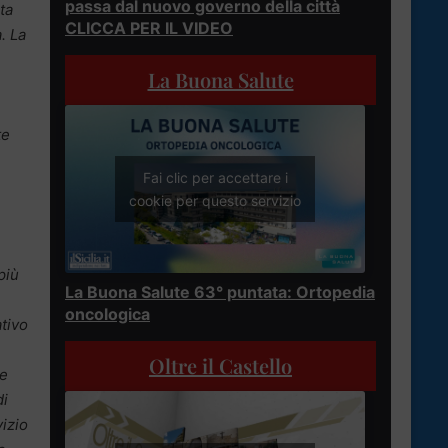
passa dal nuovo governo della città
ta
CLICCA PER IL VIDEO
. La
La Buona Salute
te
Fai clic per accettare i
cookie per questo servizio
più
La Buona Salute 63° puntata: Ortopedia
oncologica
tivo
Oltre il Castello
ne
di
vizio