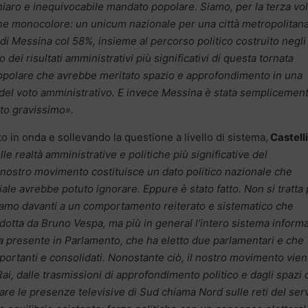
chiaro e inequivocabile mandato popolare. Siamo, per la terza vol
ne monocolore: un unicum nazionale per una città metropolitana
di Messina col 58%, insieme al percorso politico costruito negli
ei risultati amministrativi più significativi di questa tornata
popolare che avrebbe meritato spazio e approfondimento in una
i del voto amministrativo. E invece Messina è stata semplicemen
tto gravissimo».
o in onda e sollevando la questione a livello di sistema,
Castelli
e realtà amministrative e politiche più significative del
nostro movimento costituisce un dato politico nazionale che
e avrebbe potuto ignorare. Eppure è stato fatto. Non si tratta 
iamo davanti a un comportamento reiterato e sistematico che
dotta da Bruno Vespa, ma più in general l’intero sistema informa
ca presente in Parlamento, che ha eletto due parlamentari e che
importanti e consolidati. Nonostante ciò, il nostro movimento vie
i, dalle trasmissioni di approfondimento politico e dagli spazi 
are le presenze televisive di Sud chiama Nord sulle reti del ser