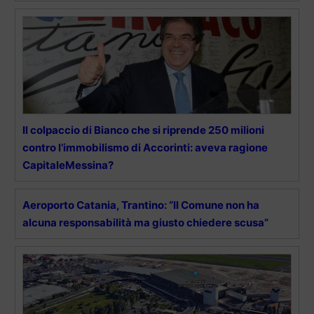
Il colpaccio di Bianco che si riprende 250 milioni
contro l’immobilismo di Accorinti: aveva ragione
CapitaleMessina?
Aeroporto Catania, Trantino: “Il Comune non ha
alcuna responsabilità ma giusto chiedere scusa”