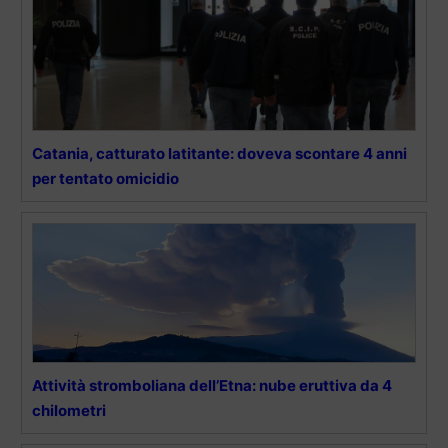
Catania, catturato latitante: doveva scontare 4 anni
per tentato omicidio
Attività stromboliana dell’Etna: nube eruttiva da 4
chilometri