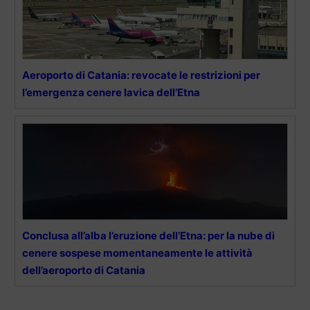
Aeroporto di Catania: revocate le restrizioni per
l’emergenza cenere lavica dell’Etna
Conclusa all’alba l’eruzione dell’Etna: per la nube di
cenere sospese momentaneamente le attività
dell’aeroporto di Catania