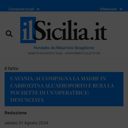
Cronache locali
Il Network
Fondato da Maurizio Scaglione
SABATO 8 AGOSTO 2026 - AGGIORNATO ALLE 19:00
Il fatto
CATANIA, ACCOMPAGNA LA MADRE IN
CARROZZINA ALL’AEROPORTO E RUBA LA
POCHETTE DI UN’OPERATRICE:
DENUNCIATA
Redazione
sabato 31 Agosto 2024