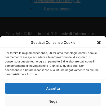
Dichiarazione sulla Privacy (UE)
Disconoscimento
Copyright © ilSicilia | aut. Tribunale di Palermo n.11 del
29/09/2015
Gestisci Consenso Cookie
Editore: Mercurio Comunicazione Soc. Coop. A.R.L.
Per fornire le migliori esperienze, utilizziamo tecnologie come i cookie
per memorizzare e/o accedere alle informazioni del dispositivo. Il
Direttore Editoriale: Maurizio Scaglione
consenso a queste tecnologie ci permetterà di elaborare dati come il
comportamento di navigazione o ID unici su questo sito. Non
Direttore Responsabile: Maria Calabrese
acconsentire o ritirare il consenso può influire negativamente su alcune
caratteristiche e funzioni.
p.zza Sant’Oliva, 9 – 90141 – Palermo – 091335557
P.IVA: 06334930820
Accetta
Mercurio Comunicazione Società Cooperativa a r.l. è
iscritta al Registro degli Operatori di Comunicazione al
Nega