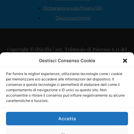
Dichiarazione sulla Privacy (UE)
Disconoscimento
Copyright © ilSicilia | aut. Tribunale di Palermo n.11 del
29/09/2015
Gestisci Consenso Cookie
Editore: Mercurio Comunicazione Soc. Coop. A.R.L.
Per fornire le migliori esperienze, utilizziamo tecnologie come i cookie
per memorizzare e/o accedere alle informazioni del dispositivo. Il
Direttore Editoriale: Maurizio Scaglione
consenso a queste tecnologie ci permetterà di elaborare dati come il
comportamento di navigazione o ID unici su questo sito. Non
Direttore Responsabile: Maria Calabrese
acconsentire o ritirare il consenso può influire negativamente su alcune
caratteristiche e funzioni.
p.zza Sant’Oliva, 9 – 90141 – Palermo – 091335557
P.IVA: 06334930820
Accetta
Mercurio Comunicazione Società Cooperativa a r.l. è
iscritta al Registro degli Operatori di Comunicazione al