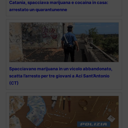
Catania, spacciava marijuana e cocaina in casa:
arrestato un quarantunenne
Spacciavano marijuana in un vicolo abbandonato,
scatta l’arresto per tre giovani a Aci Sant’Antonio
(CT)