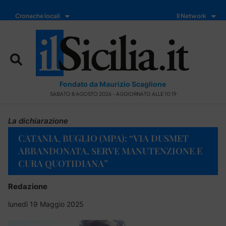
Cronache locali
Il Network
Fondato da Maurizio Scaglione
SABATO 8 AGOSTO 2026 - AGGIORNATO ALLE 10:19
La dichiarazione
CATANIA, BUGLIO (MPA): “VIA DUSMET
ABBANDONATA, SERVE MANUTENZIONE E
CURA QUOTIDIANA”
Redazione
lunedì 19 Maggio 2025