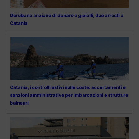
Derubano anziane di denaro e gioielli, due arresti a
Catania
Catania, i controlli estivi sulle coste: accertamenti e
sanzioni amministrative per imbarcazioni e strutture
balneari