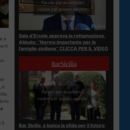
Fai clic per accettare i
cookie per questo servizio
Sala d’Ercole approva la rottamazione,
e a
Abbate: “Norma importante per le
erti
famiglie siciliane” CLICCA PER IL VIDEO
con
BarSicilia
del
, e
Fai clic per accettare i
lta,
cookie per questo servizio
ndono
 a
a 5
Bar Sicilia, a Ispica la sfida per il futuro