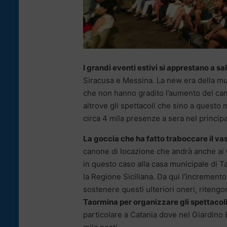
I grandi eventi estivi si apprestano a s
Siracusa e Messina. La new era della musi
che non hanno gradito l’aumento del can
altrove gli spettacoli che sino a questo
circa 4 mila presenze a sera nel principa
La goccia che ha fatto traboccare il va
canone di locazione che andrà anche ai C
in questo caso alla casa municipale di T
la Regione Siciliana. Da qui l’incremen
sostenere questi ulteriori oneri, riteng
Taormina per organizzare gli spettacol
particolare a Catania dove nel Giardino 