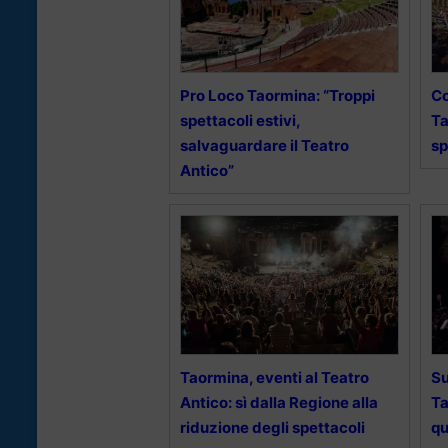
Pro Loco Taormina: “Troppi
Co
spettacoli estivi,
Ta
salvaguardare il Teatro
sp
Antico”
Taormina, eventi al Teatro
Su
Antico: sì dalla Regione alla
Ta
riduzione degli spettacoli
qu