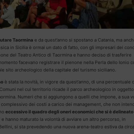
alutare Taormina
e da quest’anno si spostano a Catania, ma anch
ca in Sicilia è ormai un dato di fatto, con gli impresari dei conc
one del Teatro Antico di Taormina e hanno deciso di trasferire
 momento facevano registrare il pienone nella Perla dello Ionio 
le sito archeologico della capitale del turismo siciliano.
so
è stata la novità, in vigore da quest’anno, di una percentuale 
omuni nel cui territorio ricade il parco archeologico in oggetto
aormina. Numeri che si aggiungono a quelli che impone, a sua vo
to complessivo dei costi a carico dei management, che non inte
ono
eccessivo il quadro degli oneri economici che si è delineato
i
e hanno maturato la volontà di avviare un altro percorso, in
Bellini, si sta prevedendo una nuova arena-teatro estiva da circ