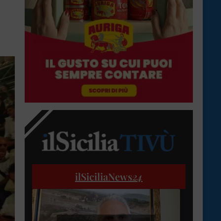
ilSiciliaNews
24