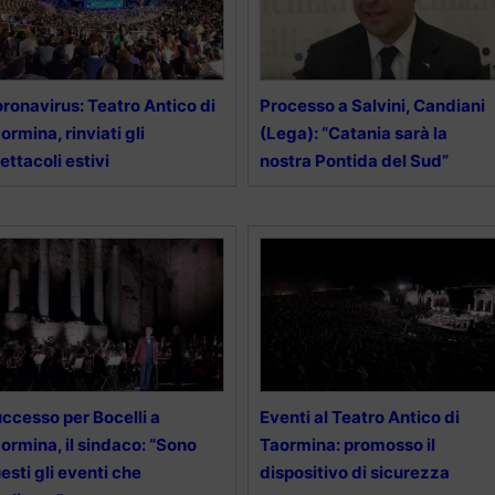
ronavirus: Teatro Antico di
Processo a Salvini, Candiani
ormina, rinviati gli
(Lega): “Catania sarà la
ettacoli estivi
nostra Pontida del Sud”
ccesso per Bocelli a
Eventi al Teatro Antico di
ormina, il sindaco: “Sono
Taormina: promosso il
esti gli eventi che
dispositivo di sicurezza