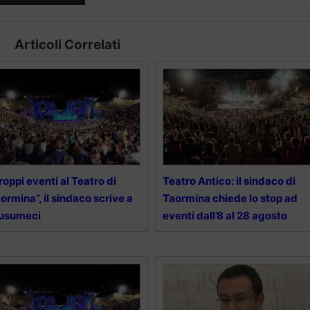
Articoli Correlati
roppi eventi al Teatro di
Teatro Antico: il sindaco di
ormina”, il sindaco scrive a
Taormina chiede lo stop ad
usumeci
eventi dall’8 al 28 agosto