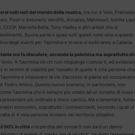
ersi volti noti del mondo della musica,
tra cui: Il Volo, Frances
ssio, Pooh e Antonello Venditti, Annalisa, Mahmood, Achille Lau
CCCP, Marcella Bella, Tony Hadley e altri artisti che si
llestimento. Buona parte o quasi tutti questi nomi sino a questo
iva degli eventi per Taormina e invece si esibiranno a Catania.
atania ora fa discutere, accende la polemica ma soprattutto di
o Ionio. A Taormina c’è chi non rimpiange i concerti, ed evidenzi
in termini di viabilità per l’assalto di quelle 4 mila persone che
 Taormina e intasavano le vie d’accesso al paese ed occupavano
al Teatro Antico. Questo nuovo scenario, in particolare, non
to come Taormina che è sempre più votato ad un turismo di lusso 
 presentare più ordinata e meno caotica. Ma a lamentare, tuttav
eratori economici, soprattutto i commercianti, secondo i quali ci
ratta di 4 mila persone in meno nel territorio cittadino.
l 90% in città
e la perdita dei concerti non sarà un danno
bisogno di eventi di massa, ma di nicchia”,
ha detto l’assessore 