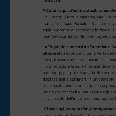
mila posti.
A Catania quest’estate si esibiranno div
De Gregori, Fiorella Mannoia, Gigi D’Ale
Irama, Tommaso Paradiso, Salmo e Noyz, 
aggiungeranno al cartellone in fase di a
momento sarebbero finiti nell’agenda est
La “fuga” dei concerti da Taormina a C
gli operatori economici
della Perla dell
che portavano anche e soprattutto il caos 
il pomeriggio e la serata raggiungevano
parcheggi, per poi recarsi direttamente 
dispiace agli albergatori, in un contes
reclama, insomma, una città che si possa
l’addio dei concerti è una parte degli op
sarà un calo dell’indotto e comunque si t
“Ci sono già prenotazioni che superano i
importante per la città
.
Taormina non ha 