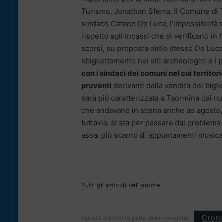
Turismo, Jonathan Sferra. Il Comune di T
sindaco Cateno De Luca, l’impossibilità
rispetto agli incassi che si verificano in
scorsi, su proposta dello stesso De Luca 
sbigliettamento nei siti archeologici e i 
con i sindaci dei comuni nel cui territori
proventi
derivanti dalla vendita dei bigl
sarà più caratterizzata a Taormina dai nu
che andavano in scena anche ad agosto, 
tuttavia, si sta per passare dal problema
assai più scarno di appuntamenti musical
Tutti gli articoli dell'autore
Cron
Questo articolo fa parte delle categorie: