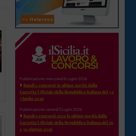
Pubblicazione: mercoledì 8 Luglio 2026
Bandi e concorsi: le ultime novità dalla
Gazzetta Ufficiale della Repubblica Italiana del 3 e
7 luglio 2026
Pubblicazione: venerdì 3 Luglio 2026
Bandi e concorsi: ecco le ultime novità dalla
Gazzetta Ufficiale della Repubblica Italiana del 26
e 30 giugno 2026