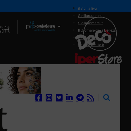
il SiciliaTivù
Siciliarurale.eu
Siciliammare.it
Il Network
Il Giornale della Bellezza
Siciliamedica.it
Sanitainsicilia.it