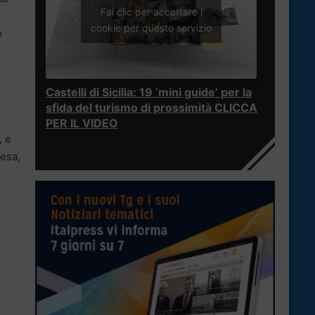
Fai clic per accettare i
cookie per questo servizio
o
e
Castelli di Sicilia: 19 ‘mini guide’ per la
sfida del turismo di prossimità CLICCA
PER IL VIDEO
, e
resa,