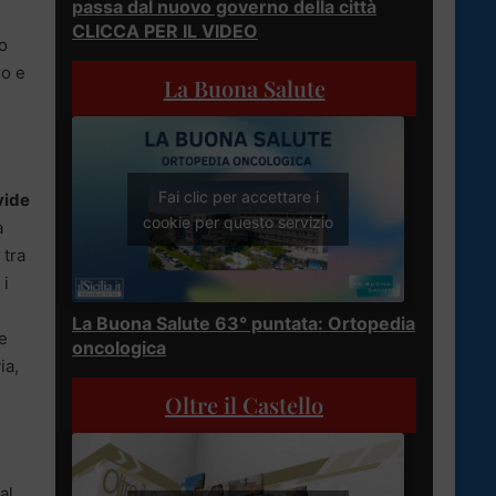
passa dal nuovo governo della città
CLICCA PER IL VIDEO
co
ro e
La Buona Salute
Fai clic per accettare i
vide
cookie per questo servizio
a
 tra
 i
La Buona Salute 63° puntata: Ortopedia
e
oncologica
ia,
Oltre il Castello
al