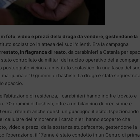
m foto, video e prezzi della droga da vendere, gestendone la
tituto scolastico in attesa dei suoi ‘clienti’. Era la campagna
rrestato, in flagranza di reato
, da carabinieri a Catania per spa
 stato controllato da militari del nucleo operativo della compagn
posteggiato vicino a un istituto scolastico. In una tasca del su
i marijuana e 10 grammi di hashish. La droga è stata sequestrat
lo spaccio.
l’abitazione di residenza, i carabinieri hanno inoltre trovato e
 e 70 grammi di hashish, oltre a un bilancino di precisione e
 euro, ritenuti anche questi un guadagno illecito. Ispezionando 
l cellulare del minorenne i carabinieri hanno scoperto che
oto, video e prezzi della sostanza stupefacente, gestendone la
o l’operazione, il 17enne è stato condotto in un Centro di prima