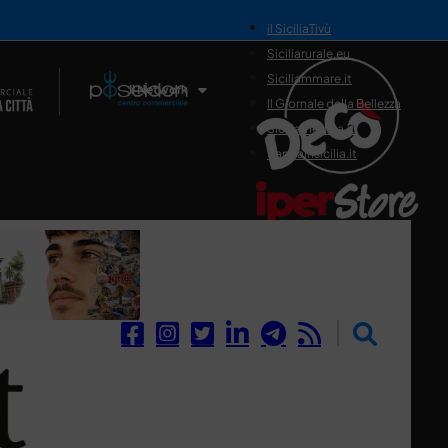
il SiciliaTivù
Siciliarurale.eu
Siciliammare.it
Il Network
Il Giornale della Bellezza
Siciliamedica.it
Sanitainsicilia.it