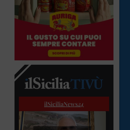
ilSiciliaNews
24