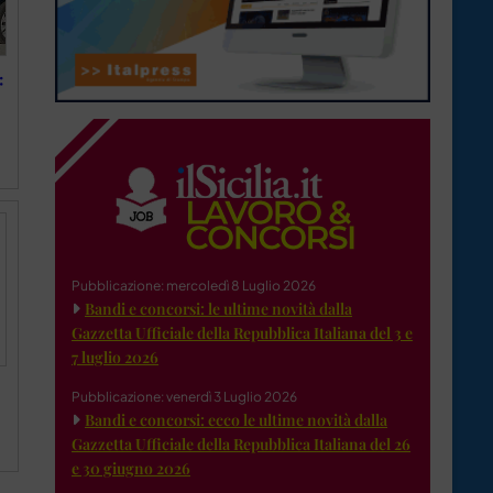
:
Pubblicazione: mercoledì 8 Luglio 2026
Bandi e concorsi: le ultime novità dalla
Gazzetta Ufficiale della Repubblica Italiana del 3 e
7 luglio 2026
Pubblicazione: venerdì 3 Luglio 2026
Bandi e concorsi: ecco le ultime novità dalla
Gazzetta Ufficiale della Repubblica Italiana del 26
e 30 giugno 2026