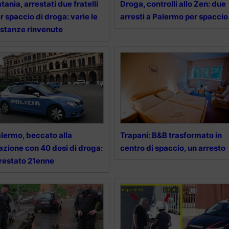
tania, arrestati due fratelli
Droga, controlli allo Zen: due
r spaccio di droga: varie le
arresti a Palermo per spaccio
stanze rinvenute
lermo, beccato alla
Trapani: B&B trasformato in
azione con 40 dosi di droga:
centro di spaccio, un arresto
restato 21enne