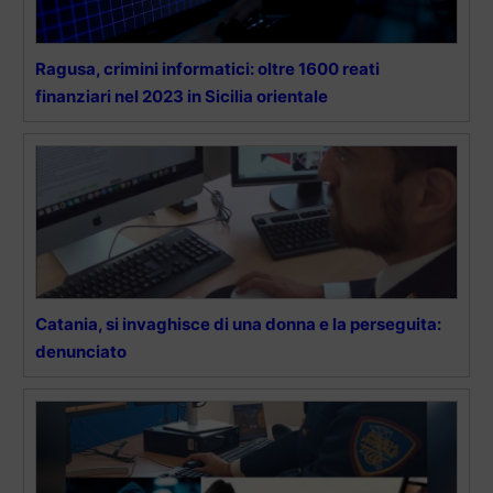
Ragusa, crimini informatici: oltre 1600 reati
finanziari nel 2023 in Sicilia orientale
Catania, si invaghisce di una donna e la perseguita:
denunciato