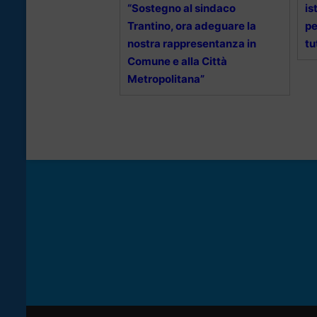
“Sostegno al sindaco
is
Trantino, ora adeguare la
pe
nostra rappresentanza in
tu
Comune e alla Città
Metropolitana”