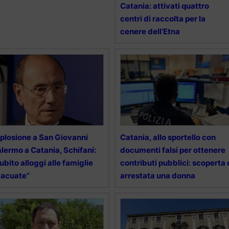
Catania: attivati quattro
centri di raccolta per la
cenere dell’Etna
plosione a San Giovanni
Catania, allo sportello con
lermo a Catania, Schifani:
documenti falsi per ottenere
ubito alloggi alle famiglie
contributi pubblici: scoperta 
vacuate”
arrestata una donna