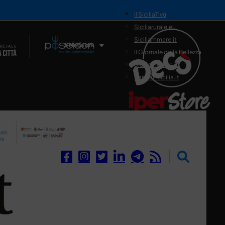
il SiciliaTivù
Siciliarurale.eu
Siciliammare.it
Il Network
Il Giornale della Bellezza
Siciliamedica.it
Sanitainsicilia.it