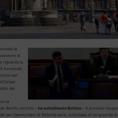
rovato la
ssessore al
o riguarda la
ti funzionali
azione del
ell’Urban
mbito dei
so la
 San Berillo vecchio –
ha sottolineato Bottino
– è previsto l’acqui
vati per l’ammontare di 545mila euro, sulla base di un accordo tr