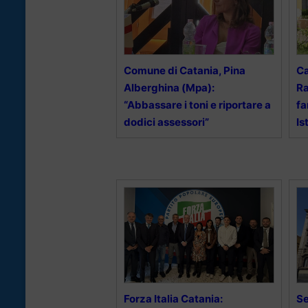
Comune di Catania, Pina
Ca
Alberghina (Mpa):
Ra
“Abbassare i toni e riportare a
fa
dodici assessori”
Is
Forza Italia Catania:
Se