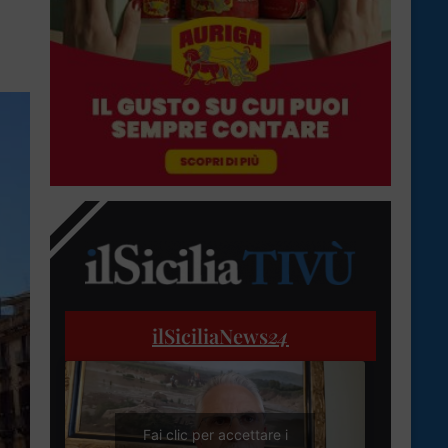
ilSiciliaNews
24
Fai clic per accettare i