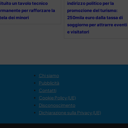
tituito un tavolo tecnico
indirizzo politico per la
rmanente per rafforzare la
promozione del turismo:
tela dei minori
250mila euro dalla tassa di
soggiorno per attrarre eventi
e visitatori
Chi siamo
Pubblicità
Contatti
Cookie Policy (UE)
Disconoscimento
Dichiarazione sulla Privacy (UE)