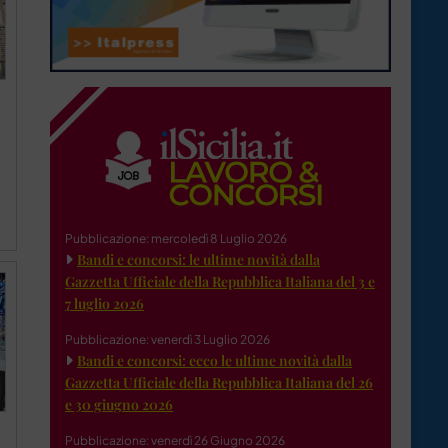
Pubblicazione: mercoledì 8 Luglio 2026
Bandi e concorsi: le ultime novità dalla
Gazzetta Ufficiale della Repubblica Italiana del 3 e
7 luglio 2026
Pubblicazione: venerdì 3 Luglio 2026
Bandi e concorsi: ecco le ultime novità dalla
Gazzetta Ufficiale della Repubblica Italiana del 26
e 30 giugno 2026
Pubblicazione: venerdì 26 Giugno 2026