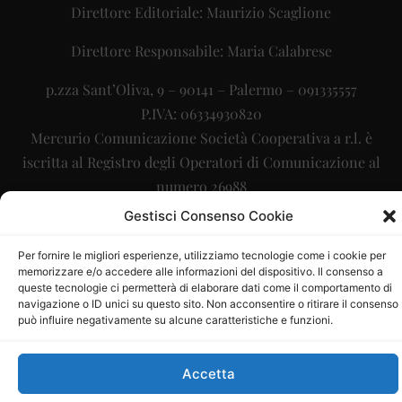
Direttore Editoriale: Maurizio Scaglione
Direttore Responsabile: Maria Calabrese
p.zza Sant’Oliva, 9 – 90141 – Palermo – 091335557
P.IVA: 06334930820
Mercurio Comunicazione Società Cooperativa a r.l. è
iscritta al Registro degli Operatori di Comunicazione al
numero 26988
Gestisci Consenso Cookie
Sito gestito da
La Digitale srl
–
info@ladigitale.it
Per fornire le migliori esperienze, utilizziamo tecnologie come i cookie per
memorizzare e/o accedere alle informazioni del dispositivo. Il consenso a
queste tecnologie ci permetterà di elaborare dati come il comportamento di
navigazione o ID unici su questo sito. Non acconsentire o ritirare il consenso
può influire negativamente su alcune caratteristiche e funzioni.
Accetta