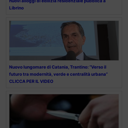
nuovi alloggi di edilizia residenziale pubblica a
Librino
Nuovo lungomare di Catania, Trantino: “Verso il
futuro tra modernità, verde e centralità urbana”
CLICCA PER IL VIDEO