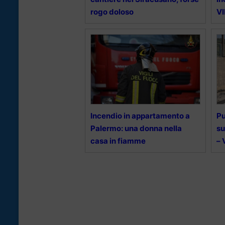
rogo doloso
V
Incendio in appartamento a
Pu
Palermo: una donna nella
su
casa in fiamme
–