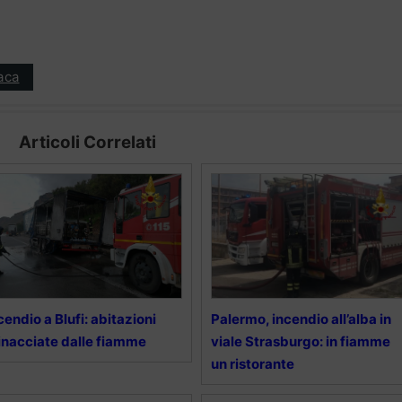
aca
Articoli Correlati
cendio a Blufi: abitazioni
Palermo, incendio all’alba in
nacciate dalle fiamme
viale Strasburgo: in fiamme
un ristorante