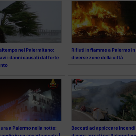
ltempo nel Palermitano:
Rifiuti in fiamme a Palermo in
avi i danni causati dal forte
diverse zone della città
ento
ura a Palermo nella notte:
Beccati ad appiccare incendi
cendio in un appartamento |
diversi arresti nel Palermitan