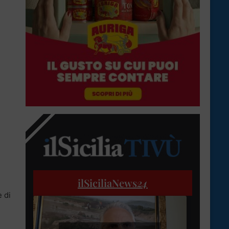
ilSiciliaNews
24
 di