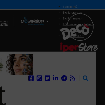
il SiciliaTivù
Siciliarurale.eu
Siciliammare.it
Il Network
Il Giornale della Bellezza
Siciliamedica.it
Sanitainsicilia.it