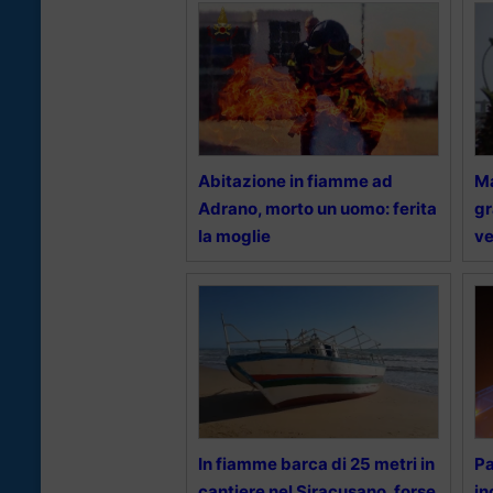
Abitazione in fiamme ad
Ma
Adrano, morto un uomo: ferita
gr
la moglie
v
In fiamme barca di 25 metri in
Pa
cantiere nel Siracusano, forse
in