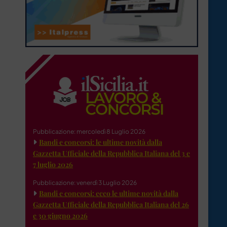
Pubblicazione: mercoledì 8 Luglio 2026
Bandi e concorsi: le ultime novità dalla
Gazzetta Ufficiale della Repubblica Italiana del 3 e
7 luglio 2026
Pubblicazione: venerdì 3 Luglio 2026
Bandi e concorsi: ecco le ultime novità dalla
Gazzetta Ufficiale della Repubblica Italiana del 26
e 30 giugno 2026