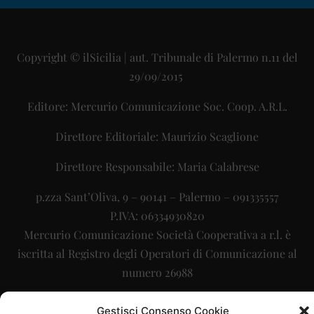
Copyright © ilSicilia | aut. Tribunale di Palermo n.11 del
29/09/2015
Editore: Mercurio Comunicazione Soc. Coop. A.R.L.
Direttore Editoriale: Maurizio Scaglione
Direttore Responsabile: Maria Calabrese
p.zza Sant’Oliva, 9 – 90141 – Palermo – 091335557
P.IVA: 06334930820
Mercurio Comunicazione Società Cooperativa a r.l. è
iscritta al Registro degli Operatori di Comunicazione al
numero 26988
Sito gestito da
La Digitale srl
–
info@ladigitale.it
Gestisci Consenso Cookie