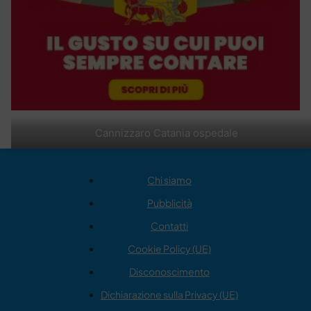
Cannizzaro Catania ospedale
Chi siamo
Pubblicità
Contatti
Cookie Policy (UE)
Disconoscimento
Dichiarazione sulla Privacy (UE)