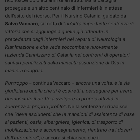
riconoscendo dieci anni di arretrati. Ma la battaglia
prosegue e un altro centinaio di infermieri è in attesa
dell’esito del ricorso. Per il Nursind Catania, guidato da
Salvo Vaccaro
, si tratta di “
un’altra importante sentenza di
vittoria che si aggiunge a quelle già ottenute in
precedenza dagli infermieri nei reparti di Neurologia e
Rianimazione e che vede soccombere nuovamente
l’azienda Cannizzaro di Catania nei confronti di operatori
sanitari penalizzati dalla mancata assunzione di Oss in
maniera congrua.
Purtroppo
– continua Vaccaro –
ancora una volta, è la via
giudiziaria quella che si è costretti a perseguire per avere
riconosciuto il diritto a svolgere la propria attività in
aderenza al proprio profilo”
. Nella sentenza si ribadisce
che
“deve escludersi che le mansioni di assistenza di base
ai pazienti, ossia, alberghiera, igienica, di trasporto di
mobilizzazione e accompagnamento, rientrino tra i doveri
dell’infermiere
“, e ancora si chiarisce che il