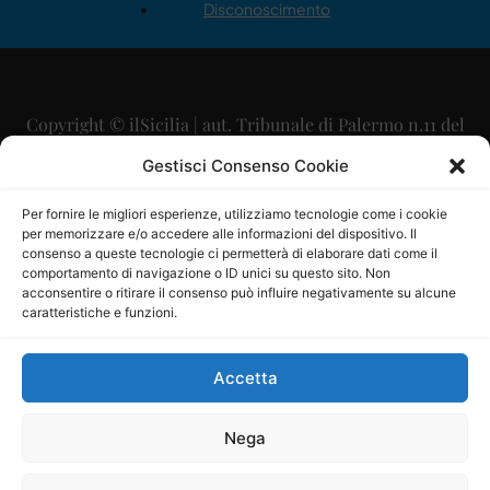
Disconoscimento
Copyright © ilSicilia | aut. Tribunale di Palermo n.11 del
29/09/2015
Gestisci Consenso Cookie
Editore: Mercurio Comunicazione Soc. Coop. A.R.L.
Per fornire le migliori esperienze, utilizziamo tecnologie come i cookie
per memorizzare e/o accedere alle informazioni del dispositivo. Il
Direttore Editoriale: Maurizio Scaglione
consenso a queste tecnologie ci permetterà di elaborare dati come il
comportamento di navigazione o ID unici su questo sito. Non
Direttore Responsabile: Maria Calabrese
acconsentire o ritirare il consenso può influire negativamente su alcune
caratteristiche e funzioni.
p.zza Sant’Oliva, 9 – 90141 – Palermo – 091335557
P.IVA: 06334930820
Accetta
Mercurio Comunicazione Società Cooperativa a r.l. è
iscritta al Registro degli Operatori di Comunicazione al
Nega
numero 26988