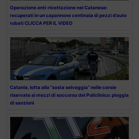
Operazione anti-ricettazione nel Catanese:
recuperati in un capannone centinaia di pezzi d’auto
rubati CLICCA PER IL VIDEO
Catania, lotta alla “sosta selvaggia” nelle corsie
riservate ai mezzi di soccorso del Policlinico: pioggia
di sanzioni