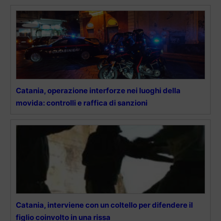
Catania, operazione interforze nei luoghi della
movida: controlli e raffica di sanzioni
Catania, interviene con un coltello per difendere il
figlio coinvolto in una rissa