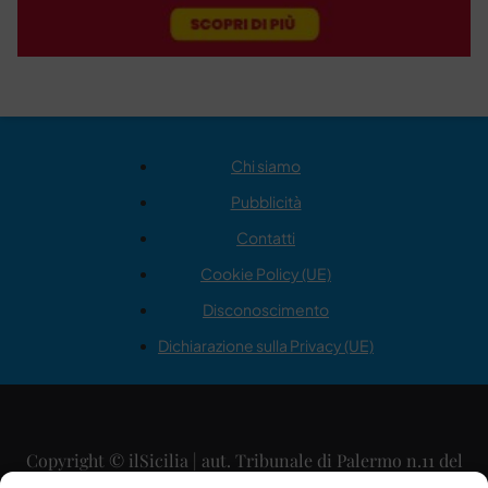
Chi siamo
Pubblicità
Contatti
Cookie Policy (UE)
Disconoscimento
Dichiarazione sulla Privacy (UE)
Copyright © ilSicilia | aut. Tribunale di Palermo n.11 del