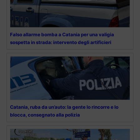
Falso allarme bomba a Catania per una valigia
sospetta in strada: intervento degli artificieri
Catania, ruba da un’auto: la gente lo rincorre e lo
blocca, consegnato alla polizia