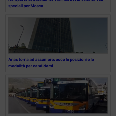
speciali per Mosca
Anas torna ad assumere: ecco le posizioni e le
modalità per candidarsi