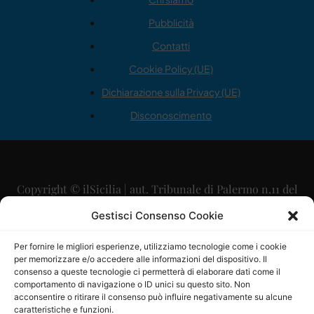
Pubblicità
Contatti
Cookie Policy (UE)
Dichiarazione sulla Privacy (UE)
Disconoscimento
Copyright © ilSicilia | aut. Tribunale di Palermo n.11 del
29/09/2015
Gestisci Consenso Cookie
Editore: Mercurio Comunicazione Soc. Coop. A.R.L.
Per fornire le migliori esperienze, utilizziamo tecnologie come i cookie
per memorizzare e/o accedere alle informazioni del dispositivo. Il
Direttore Editoriale: Maurizio Scaglione
consenso a queste tecnologie ci permetterà di elaborare dati come il
comportamento di navigazione o ID unici su questo sito. Non
Direttore Responsabile: Maria Calabrese
acconsentire o ritirare il consenso può influire negativamente su alcune
caratteristiche e funzioni.