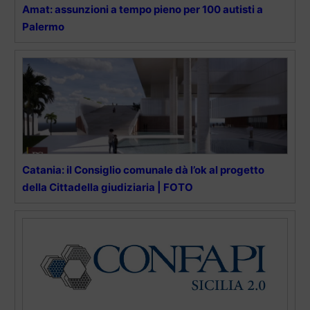
Amat: assunzioni a tempo pieno per 100 autisti a
Palermo
Catania: il Consiglio comunale dà l’ok al progetto
della Cittadella giudiziaria | FOTO