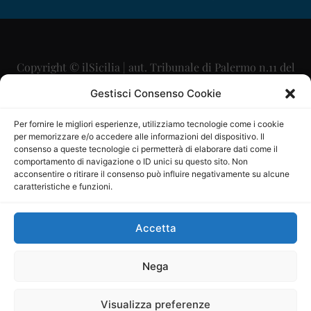
Copyright © ilSicilia | aut. Tribunale di Palermo n.11 del
29/09/2015
Gestisci Consenso Cookie
Editore: Mercurio Comunicazione Soc. Coop. A.R.L.
Per fornire le migliori esperienze, utilizziamo tecnologie come i cookie
per memorizzare e/o accedere alle informazioni del dispositivo. Il
Direttore Editoriale: Maurizio Scaglione
consenso a queste tecnologie ci permetterà di elaborare dati come il
comportamento di navigazione o ID unici su questo sito. Non
Direttore Responsabile: Maria Calabrese
acconsentire o ritirare il consenso può influire negativamente su alcune
caratteristiche e funzioni.
p.zza Sant’Oliva, 9 – 90141 – Palermo – 091335557
P.IVA: 06334930820
Accetta
Mercurio Comunicazione Società Cooperativa a r.l. è
iscritta al Registro degli Operatori di Comunicazione al
Nega
numero 26988
Visualizza preferenze
Sito gestito da
La Digitale srl
–
info@ladigitale.it