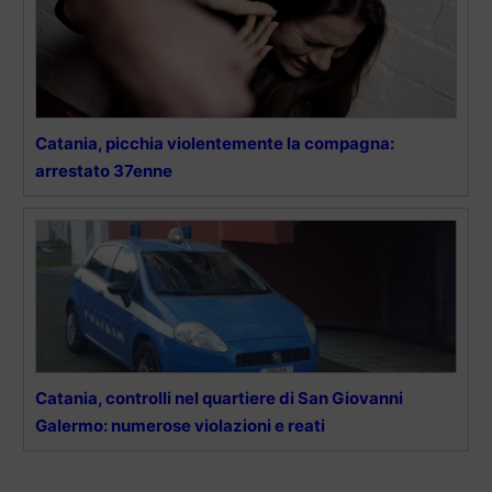
Catania, picchia violentemente la compagna:
arrestato 37enne
Catania, controlli nel quartiere di San Giovanni
Galermo: numerose violazioni e reati