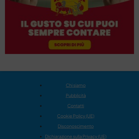
Chi siamo
Pubblicità
Contatti
Cookie Policy (UE)
Disconoscimento
Dichiarazione sulla Privacy (UE)