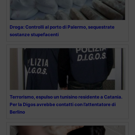
Droga: Controlli al porto di Palermo, sequestrate
sostanze stupefacenti
Terrorismo, espulso un tunisino residente a Catania.
Per la Digos avrebbe contatti con l’attentatore di
Berlino