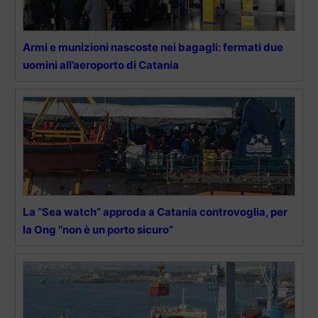
Armi e munizioni nascoste nei bagagli: fermati due
uomini all’aeroporto di Catania
La “Sea watch” approda a Catania controvoglia, per
la Ong “non è un porto sicuro”