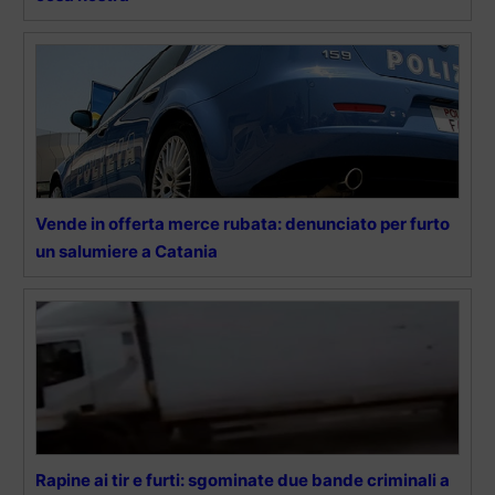
Vende in offerta merce rubata: denunciato per furto
un salumiere a Catania
Rapine ai tir e furti: sgominate due bande criminali a