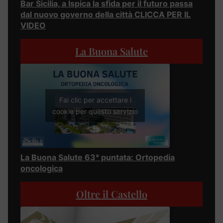
Bar Sicilia, a Ispica la sfida per il futuro passa
dal nuovo governo della città CLICCA PER IL
VIDEO
La Buona Salute
Fai clic per accettare i
cookie per questo servizio
La Buona Salute 63° puntata: Ortopedia
oncologica
Oltre il Castello