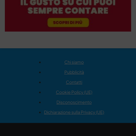
Chi siamo
Pubblicità
Contatti
Cookie Policy (UE)
Disconoscimento
Dichiarazione sulla Privacy (UE)