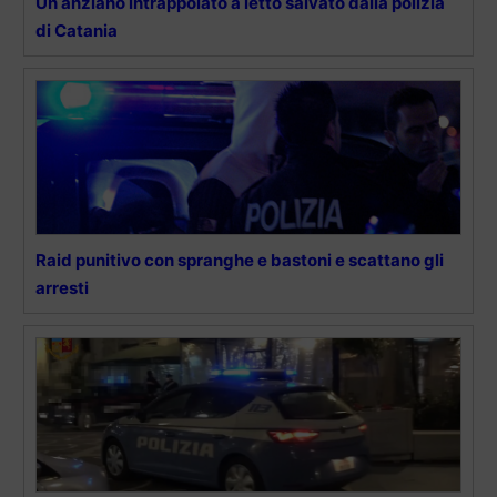
Un anziano intrappolato a letto salvato dalla polizia
di Catania
Raid punitivo con spranghe e bastoni e scattano gli
arresti