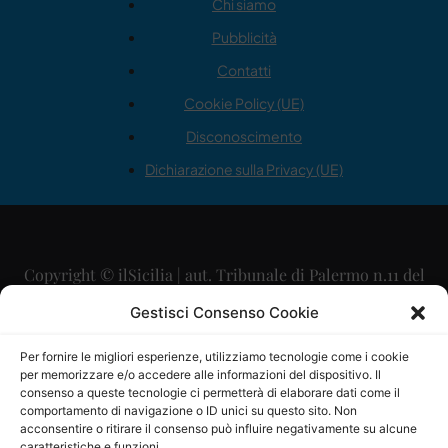
Chi siamo
Pubblicità
Contatti
Cookie Policy (UE)
Disconoscimento
Dichiarazione sulla Privacy (UE)
Copyright © ilSicilia | aut. Tribunale di Palermo n.11 del
29/09/2015
Gestisci Consenso Cookie
Editore: Mercurio Comunicazione Soc. Coop. A.R.L.
Per fornire le migliori esperienze, utilizziamo tecnologie come i cookie
per memorizzare e/o accedere alle informazioni del dispositivo. Il
Direttore Editoriale: Maurizio Scaglione
consenso a queste tecnologie ci permetterà di elaborare dati come il
comportamento di navigazione o ID unici su questo sito. Non
Direttore Responsabile: Maria Calabrese
acconsentire o ritirare il consenso può influire negativamente su alcune
caratteristiche e funzioni.