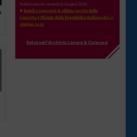
Pubblicazione: venerdì 26 Giugno 2026
Bandi e concorsi: le ultime novità dalla
a
Gazzetta Ufficiale della Repubblica Italiana del 23
giugno 2026
Entra nell'Archivio Lavoro & Concorsi