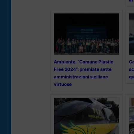
Ambiente, “Comune Plastic
Ca
Free 2024”: premiate sette
s
amministrazioni siciliane
qu
virtuose