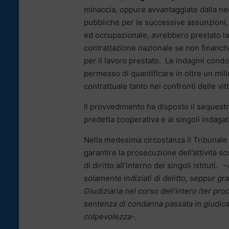
minaccia, oppure avvantaggiate dalla nec
pubbliche per le successive assunzioni,
ed occupazionale, avrebbero prestato la l
contrattazione nazionale se non finanche
per il lavoro prestato. Le indagini condo
permesso di quantificare in oltre un mili
contrattuale tanto nei confronti delle vi
Il provvedimento ha disposto il sequestr
predetta cooperativa e ai singoli indagat
Nella medesima circostanza il Tribunal
garantire la prosecuzione dell’attività sc
di diritto all’interno dei singoli istituti. –
solamente indiziati di delitto, seppur gr
Giudiziaria nel corso dell’intero iter pr
sentenza di condanna passata in giudicat
colpevolezza-.