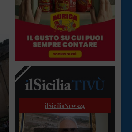
ilSiciliaNews
24