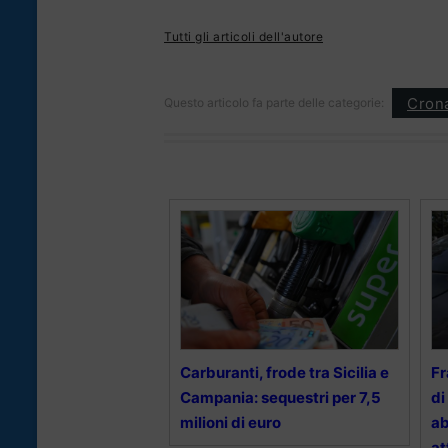
Tutti gli articoli dell'autore
Cron
Questo articolo fa parte delle categorie:
Carburanti, frode tra Sicilia e
Fr
Campania: sequestri per 7,5
di
milioni di euro
ab
at