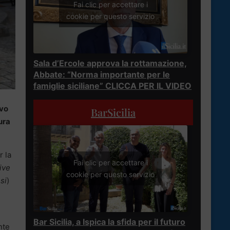
Fai clic per accettare i
cookie per questo servizio
Sala d’Ercole approva la rottamazione,
Abbate: “Norma importante per le
famiglie siciliane” CLICCA PER IL VIDEO
ivo
BarSicilia
ura
r la
Fai clic per accettare i
ive
cookie per questo servizio
si
)
Bar Sicilia, a Ispica la sfida per il futuro
nte