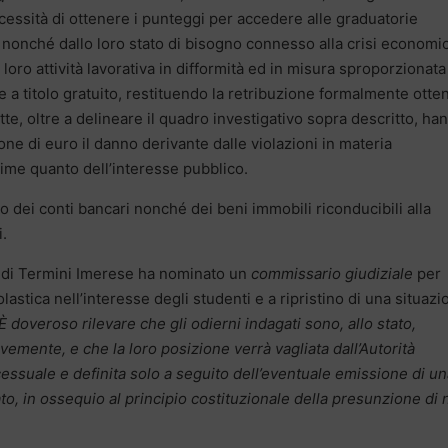
essità di ottenere i punteggi per accedere alle graduatorie
 nonché dallo loro stato di bisogno connesso alla crisi economi
oro attività lavorativa in difformità ed in misura sproporzionata 
 a titolo gratuito, restituendo la retribuzione formalmente otte
tte, oltre a delineare il quadro investigativo sopra descritto, ha
one di euro il danno derivante dalle violazioni in materia
ttime quanto dell’interesse pubblico.
o dei conti bancari nonché dei beni immobili riconducibili alla
i.
e di Termini Imerese ha nominato un
commissario giudiziale
per
olastica nell’interesse degli studenti e a ripristino di una situaz
È doveroso rilevare che gli odierni indagati sono, allo stato,
avemente, e che la loro posizione verrà vagliata dall’Autorità
ocessuale e definita solo a seguito dell’eventuale emissione di u
o, in ossequio al principio costituzionale della presunzione di 