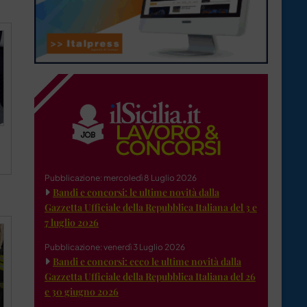
Pubblicazione: mercoledì 8 Luglio 2026
Bandi e concorsi: le ultime novità dalla
Gazzetta Ufficiale della Repubblica Italiana del 3 e
7 luglio 2026
Pubblicazione: venerdì 3 Luglio 2026
Bandi e concorsi: ecco le ultime novità dalla
Gazzetta Ufficiale della Repubblica Italiana del 26
e 30 giugno 2026