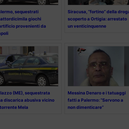
lermo, sequestrati
Siracusa, “fortino” della drog
attordicimila giochi
scoperto a Ortigia: arrestato
artificio provenienti da
un venticinquenne
poli
lazzo (ME), sequestrata
Messina Denaro e i tatuaggi
a discarica abusiva vicino
fatti a Palermo: “Servono a
 torrente Mela
non dimenticare”