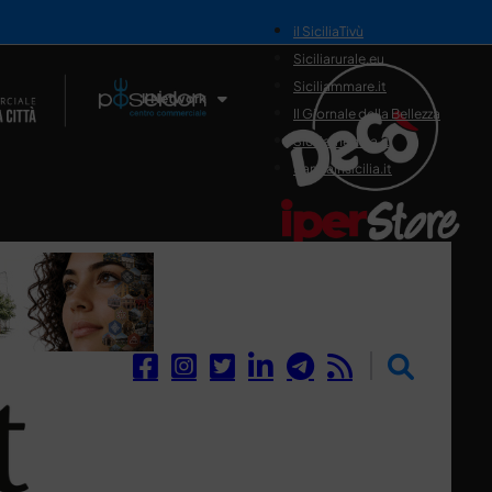
il SiciliaTivù
Siciliarurale.eu
Siciliammare.it
Il Network
Il Giornale della Bellezza
Siciliamedica.it
Sanitainsicilia.it