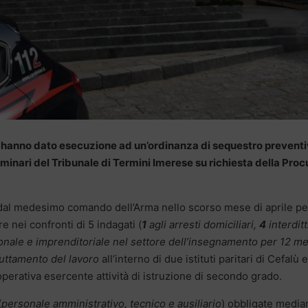
ù hanno dato esecuzione ad un’ordinanza di sequestro prevent
minari del Tribunale di Termini Imerese su richiesta della Proc
a dal medesimo comando dell’Arma nello scorso mese di aprile pe
re nei confronti di 5 indagati (
1
agli arresti domiciliari,
4
interditt
sionale e imprenditoriale nel settore dell’insegnamento per 12 me
ruttamento del lavoro
all’interno di due istituti paritari di Cefalù e
erativa esercente attività di istruzione di secondo grado.
(
personale amministrativo, tecnico e ausiliario
) obbligate media