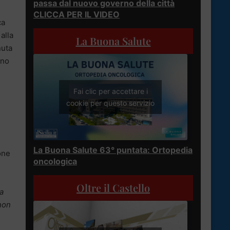
passa dal nuovo governo della città
CLICCA PER IL VIDEO
ca
alla
La Buona Salute
nuta
nno
Fai clic per accettare i
cookie per questo servizio
La Buona Salute 63° puntata: Ortopedia
ione
oncologica
Oltre il Castello
na
non