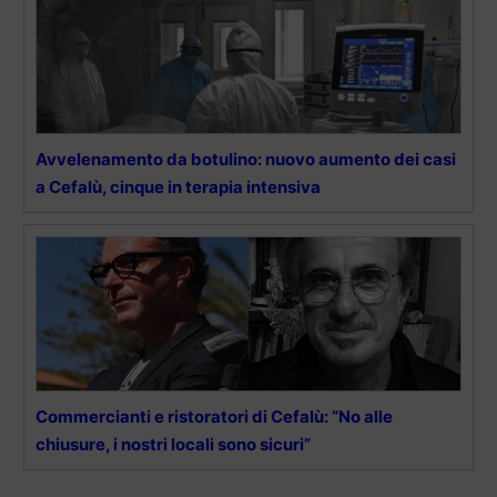
Avvelenamento da botulino: nuovo aumento dei casi
a Cefalù, cinque in terapia intensiva
Commercianti e ristoratori di Cefalù: “No alle
chiusure, i nostri locali sono sicuri”