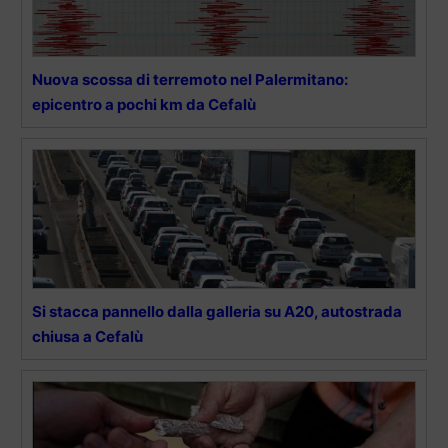
Nuova scossa di terremoto nel Palermitano:
epicentro a pochi km da Cefalù
Si stacca pannello dalla galleria su A20, autostrada
chiusa a Cefalù