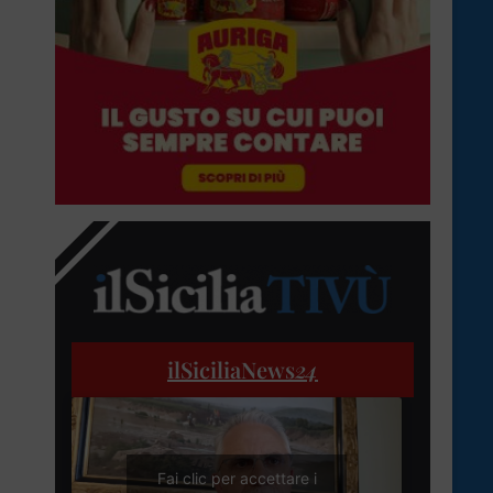
ilSiciliaNews
24
Fai clic per accettare i