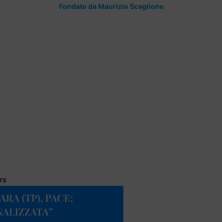
Fondato da Maurizio Scaglione
rs
RA (TP), PACE:
NALIZZATA”