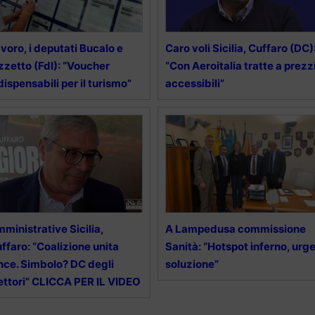
voro, i deputati Bucalo e
Caro voli Sicilia, Cuffaro (DC)
zzetto (FdI): “Voucher
“Con Aeroitalia tratte a prezz
dispensabili per il turismo”
accessibili”
ministrative Sicilia,
A Lampedusa commissione
ffaro: “Coalizione unita
Sanità: “Hotspot inferno, urg
nce. Simbolo? DC degli
soluzione”
ettori” CLICCA PER IL VIDEO