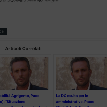
sti lavoratori e delle loro famiglie
“.
ica
Articoli Correlati
abilità Agrigento, Pace
La DC esulta per le
c): “Situazione
amministrative, Pace: