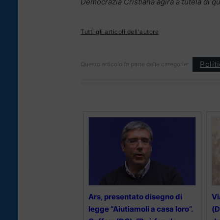
Democrazia Cristiana agirà a tutela di que
Tutti gli articoli dell'autore
Polit
Questo articolo fa parte delle categorie:
Ars, presentato disegno di
Vi
legge “Aiutiamoli a casa loro”.
(D