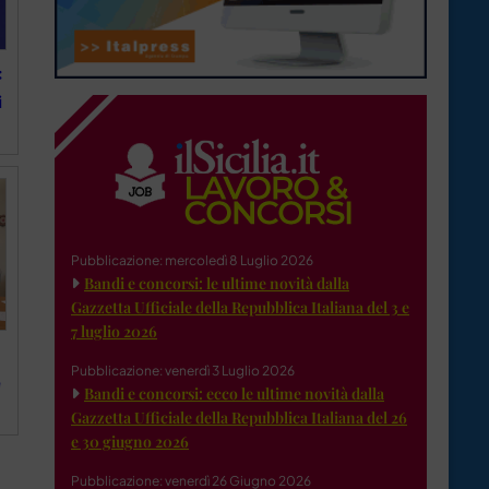
:
i
Pubblicazione: mercoledì 8 Luglio 2026
Bandi e concorsi: le ultime novità dalla
Gazzetta Ufficiale della Repubblica Italiana del 3 e
7 luglio 2026
Pubblicazione: venerdì 3 Luglio 2026
e
Bandi e concorsi: ecco le ultime novità dalla
Gazzetta Ufficiale della Repubblica Italiana del 26
e 30 giugno 2026
Pubblicazione: venerdì 26 Giugno 2026