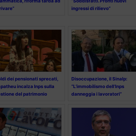
ammatica, riforma tarda ad
“Soddisfatti. Pronti nuovi
rivare”
ingressi di rilievo”
ldi dei pensionati sprecati,
Disoccupazione, il Sinalp:
patheu incalza Inps sulla
“L’immobilismo dell’Inps
stione del patrimonio
danneggia i lavoratori”