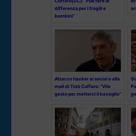
Cuffaro(DC): “Può fare la
dr
differenza per i fragili e
ar
bambini”
Attacco hacker ai social e alla
So
mail di Totò Cuffaro: “Vile
Pa
gesto per metterci il bavaglio”
ge