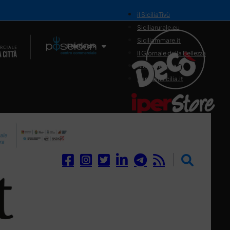
il SiciliaTivù
Siciliarurale.eu
Siciliammare.it
Il Network
Il Giornale della Bellezza
Siciliamedica.it
Sanitainsicilia.it