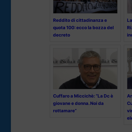
Reddito di cittadinanza e
La
quota 100: ecco la bozza del
Ri
decreto
in
Cuffaro a Miccichè: “La Dc è
Am
giovane e donna. Noi da
Cu
rottamare”
vi
el