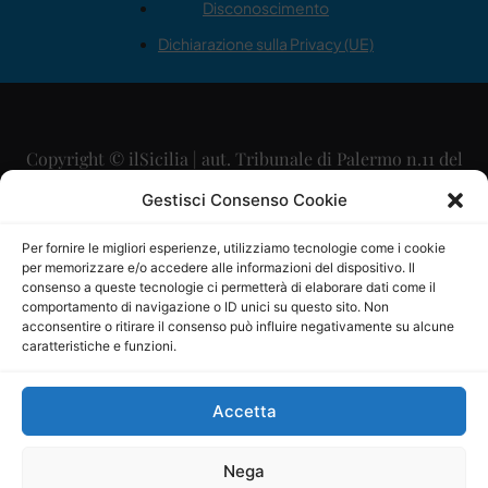
Disconoscimento
Dichiarazione sulla Privacy (UE)
Copyright © ilSicilia | aut. Tribunale di Palermo n.11 del
29/09/2015
Gestisci Consenso Cookie
Editore: Mercurio Comunicazione Soc. Coop. A.R.L.
Per fornire le migliori esperienze, utilizziamo tecnologie come i cookie
per memorizzare e/o accedere alle informazioni del dispositivo. Il
Direttore Editoriale: Maurizio Scaglione
consenso a queste tecnologie ci permetterà di elaborare dati come il
comportamento di navigazione o ID unici su questo sito. Non
Direttore Responsabile: Maria Calabrese
acconsentire o ritirare il consenso può influire negativamente su alcune
caratteristiche e funzioni.
p.zza Sant’Oliva, 9 – 90141 – Palermo – 091335557
P.IVA: 06334930820
Accetta
Mercurio Comunicazione Società Cooperativa a r.l. è
iscritta al Registro degli Operatori di Comunicazione al
Nega