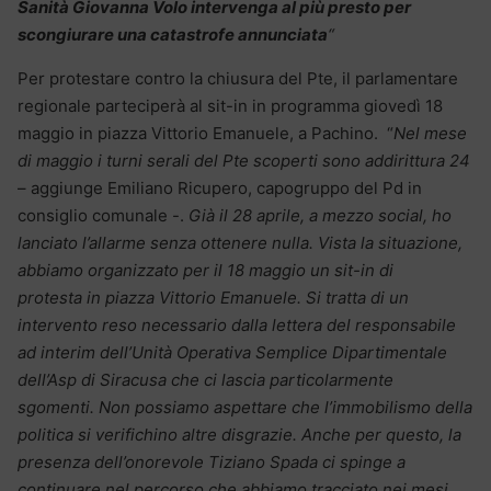
Sanità Giovanna Volo intervenga al più presto per
scongiurare una catastrofe annunciata
“
Per protestare contro la chiusura del Pte, il parlamentare
regionale parteciperà al sit-in in programma giovedì 18
maggio in piazza Vittorio Emanuele, a Pachino. “
Nel mese
di maggio i turni serali del Pte scoperti sono addirittura 24
– aggiunge Emiliano Ricupero, capogruppo del Pd in
consiglio comunale -.
Già il 28 aprile, a mezzo social, ho
lanciato l’allarme senza ottenere nulla. Vista la situazione,
abbiamo organizzato per il 18 maggio un sit-in di
protesta in piazza Vittorio Emanuele. Si tratta di un
intervento reso necessario dalla lettera del responsabile
ad interim dell’Unità Operativa Semplice Dipartimentale
dell’Asp di Siracusa che ci lascia particolarmente
sgomenti. Non possiamo aspettare che l’immobilismo della
politica si verifichino altre disgrazie. Anche per questo, la
presenza dell’onorevole Tiziano Spada ci spinge a
continuare nel percorso che abbiamo tracciato nei mesi