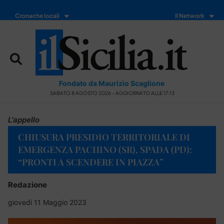
Cronache locali
Il Network
Fondato da Maurizio Scaglione
SABATO 8 AGOSTO 2026 - AGGIORNATO ALLE 17:13
L'appello
CHIUSURA PRESIDIO TERRITORIALE DI
EMERGENZA PACHINO (SR), SPADA (PD):
“PRONTI A SCENDERE IN PIAZZA”
Redazione
giovedì 11 Maggio 2023