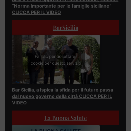
“Norma importante per le famiglie siciliane”
CLICCA PER IL VIDEO
BarSicilia
Fai clic per accettare i
cookie per questo servizio
Bar Sicilia, a Ispica la sfida per il futuro passa
dal nuovo governo della città CLICCA PER IL
VIDEO
La Buona Salute