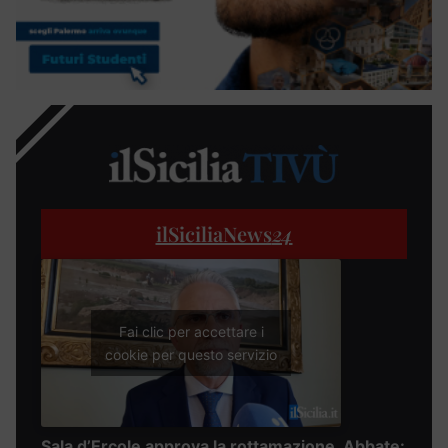
ilSiciliaNews
24
Fai clic per accettare i
cookie per questo servizio
Sala d’Ercole approva la rottamazione, Abbate: