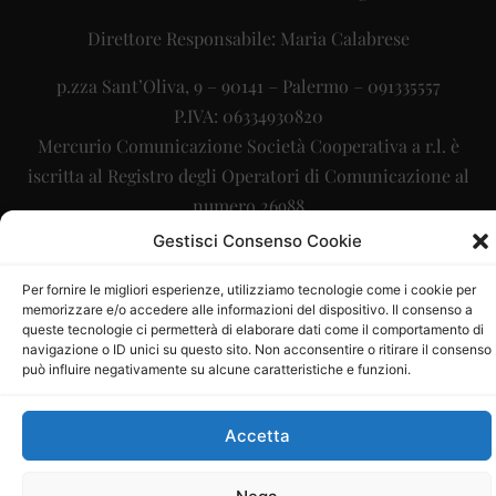
Direttore Responsabile: Maria Calabrese
p.zza Sant’Oliva, 9 – 90141 – Palermo – 091335557
P.IVA: 06334930820
Mercurio Comunicazione Società Cooperativa a r.l. è
iscritta al Registro degli Operatori di Comunicazione al
numero 26988
Gestisci Consenso Cookie
Sito gestito da
La Digitale srl
–
info@ladigitale.it
Per fornire le migliori esperienze, utilizziamo tecnologie come i cookie per
memorizzare e/o accedere alle informazioni del dispositivo. Il consenso a
queste tecnologie ci permetterà di elaborare dati come il comportamento di
navigazione o ID unici su questo sito. Non acconsentire o ritirare il consenso
può influire negativamente su alcune caratteristiche e funzioni.
Accetta