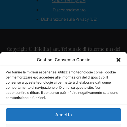
Cookie Policy (UE)
Disconoscimento
Dichiarazione sulla Privacy (UE)
Copyright © ilSicilia | aut. Tribunale di Palermo n.11 del
29/09/2015
Gestisci Consenso Cookie
Editore: Mercurio Comunicazione Soc. Coop. A.R.L.
Per fornire le migliori esperienze, utilizziamo tecnologie come i cookie
per memorizzare e/o accedere alle informazioni del dispositivo. Il
Direttore Editoriale: Maurizio Scaglione
consenso a queste tecnologie ci permetterà di elaborare dati come il
comportamento di navigazione o ID unici su questo sito. Non
Direttore Responsabile: Maria Calabrese
acconsentire o ritirare il consenso può influire negativamente su alcune
caratteristiche e funzioni.
p.zza Sant’Oliva, 9 – 90141 – Palermo – 091335557
P.IVA: 06334930820
Accetta
Mercurio Comunicazione Società Cooperativa a r.l. è