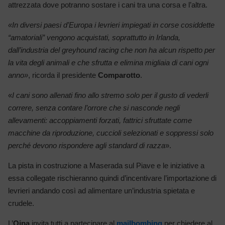
attrezzata dove potranno sostare i cani tra una corsa e l’altra.
«In diversi paesi d’Europa i levrieri impiegati in corse cosiddette
“amatoriali” vengono acquistati, soprattutto in Irlanda,
dall’industria del greyhound racing che non ha alcun rispetto per
la vita degli animali e che sfrutta e elimina migliaia di cani ogni
anno»
, ricorda il presidente
Comparotto
.
«
I cani sono allenati fino allo stremo solo per il gusto di vederli
correre, senza contare l’orrore che si nasconde negli
allevamenti: accoppiamenti forzati, fattrici sfruttate come
macchine da riproduzione, cuccioli selezionati e soppressi solo
perché devono rispondere agli standard di razza
».
La pista in costruzione a Maserada sul Piave e le iniziative a
essa collegate rischieranno quindi d’incentivare l’importazione di
levrieri andando così ad alimentare un’industria spietata e
crudele.
L’
Oipa
invita tutti a partecipare al
mailbombing
per chiedere al