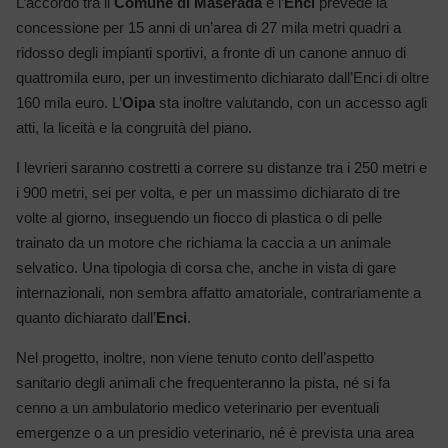
L’accordo tra il
Comune di Maserada
e l’
Enci
prevede la
concessione per 15 anni di un’area di 27 mila metri quadri a
ridosso degli impianti sportivi, a fronte di un canone annuo di
quattromila euro, per un investimento dichiarato dall’Enci di oltre
160 mila euro. L’
Oipa
sta inoltre valutando, con un accesso agli
atti, la liceità e la congruità del piano.
I levrieri saranno costretti a correre su distanze tra i 250 metri e
i 900 metri, sei per volta, e per un massimo dichiarato di tre
volte al giorno, inseguendo un fiocco di plastica o di pelle
trainato da un motore che richiama la caccia a un animale
selvatico. Una tipologia di corsa che, anche in vista di gare
internazionali, non sembra affatto amatoriale, contrariamente a
quanto dichiarato dall’
Enci
.
Nel progetto, inoltre, non viene tenuto conto dell’aspetto
sanitario degli animali che frequenteranno la pista, né si fa
cenno a un ambulatorio medico veterinario per eventuali
emergenze o a un presidio veterinario, né è prevista una area