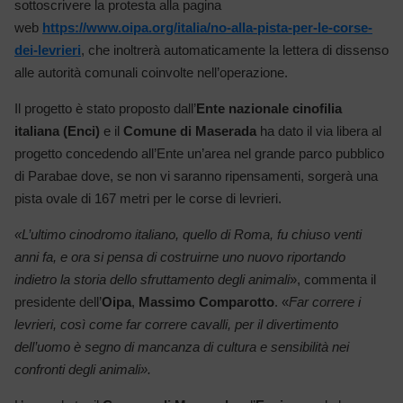
sottoscrivere la protesta alla pagina
web
https://www.oipa.org/italia/no-alla-pista-per-le-corse-
dei-levrieri
, che inoltrerà automaticamente la lettera di dissenso
alle autorità comunali coinvolte nell’operazione.
Il progetto è stato proposto dall’
Ente nazionale cinofilia
italiana (Enci)
e il
Comune di Maserada
ha dato il via libera al
progetto concedendo all’Ente un’area nel grande parco pubblico
di Parabae dove, se non vi saranno ripensamenti, sorgerà una
pista ovale di 167 metri per le corse di levrieri.
«L’ultimo cinodromo italiano, quello di Roma, fu chiuso venti
anni fa, e ora si pensa di costruirne uno nuovo riportando
indietro la storia dello sfruttamento degli animali
», commenta il
presidente dell’
Oipa
,
Massimo Comparotto
. «
Far correre i
levrieri, così come far correre cavalli, per il divertimento
dell’uomo è segno di mancanza di cultura e sensibilità nei
confronti degli animali».