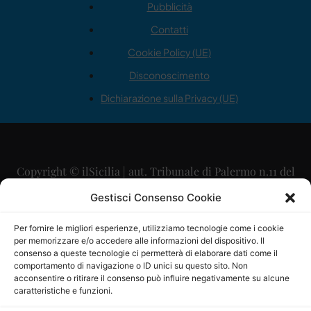
Pubblicità
Contatti
Cookie Policy (UE)
Disconoscimento
Dichiarazione sulla Privacy (UE)
Copyright © ilSicilia | aut. Tribunale di Palermo n.11 del
29/09/2015
Gestisci Consenso Cookie
Editore: Mercurio Comunicazione Soc. Coop. A.R.L.
Per fornire le migliori esperienze, utilizziamo tecnologie come i cookie
per memorizzare e/o accedere alle informazioni del dispositivo. Il
Direttore Editoriale: Maurizio Scaglione
consenso a queste tecnologie ci permetterà di elaborare dati come il
comportamento di navigazione o ID unici su questo sito. Non
Direttore Responsabile: Maria Calabrese
acconsentire o ritirare il consenso può influire negativamente su alcune
caratteristiche e funzioni.
p.zza Sant’Oliva, 9 – 90141 – Palermo – 091335557