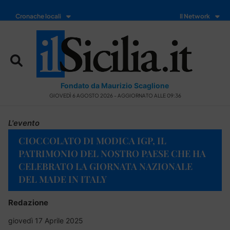
Cronache locali
Il Network
Fondato da Maurizio Scaglione
GIOVEDÌ 6 AGOSTO 2026 - AGGIORNATO ALLE 09:36
L'evento
CIOCCOLATO DI MODICA IGP, IL
PATRIMONIO DEL NOSTRO PAESE CHE HA
CELEBRATO LA GIORNATA NAZIONALE
DEL MADE IN ITALY
Redazione
giovedì 17 Aprile 2025