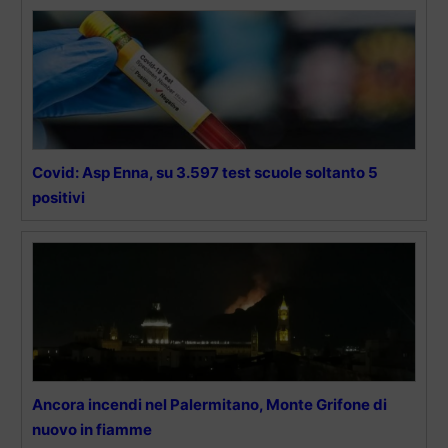
Covid: Asp Enna, su 3.597 test scuole soltanto 5
positivi
Ancora incendi nel Palermitano, Monte Grifone di
nuovo in fiamme