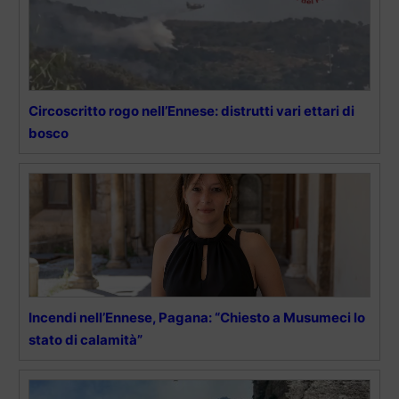
Circoscritto rogo nell’Ennese: distrutti vari ettari di
bosco
Incendi nell’Ennese, Pagana: “Chiesto a Musumeci lo
stato di calamità”