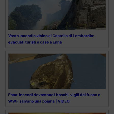
Vasto incendio vicino al Castello di Lombardia:
evacuati turisti e case a Enna
Enna: incendi devastano i boschi, vigili del fuoco e
WWF salvano una poiana | VIDEO