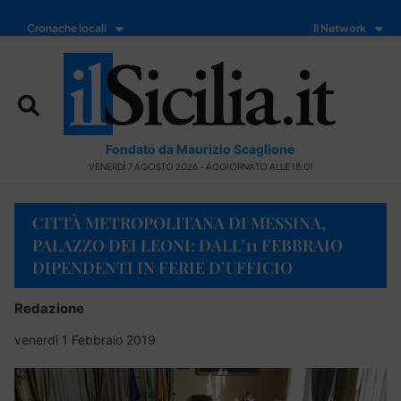
Cronache locali
Il Network
Fondato da Maurizio Scaglione
VENERDÌ 7 AGOSTO 2026 - AGGIORNATO ALLE 18:01
CITTÀ METROPOLITANA DI MESSINA,
PALAZZO DEI LEONI: DALL’11 FEBBRAIO
DIPENDENTI IN FERIE D’UFFICIO
Redazione
venerdì 1 Febbraio 2019