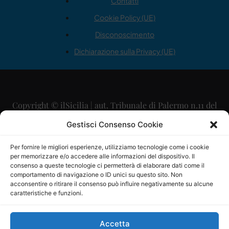
Contatti
Cookie Policy (UE)
Disconoscimento
Dichiarazione sulla Privacy (UE)
Copyright © ilSicilia | aut. Tribunale di Palermo n.11 del
29/09/2015
Gestisci Consenso Cookie
Editore: Mercurio Comunicazione Soc. Coop. A.R.L.
Per fornire le migliori esperienze, utilizziamo tecnologie come i cookie
per memorizzare e/o accedere alle informazioni del dispositivo. Il
Direttore Editoriale: Maurizio Scaglione
consenso a queste tecnologie ci permetterà di elaborare dati come il
comportamento di navigazione o ID unici su questo sito. Non
Direttore Responsabile: Maria Calabrese
acconsentire o ritirare il consenso può influire negativamente su alcune
caratteristiche e funzioni.
p.zza Sant’Oliva, 9 – 90141 – Palermo – 091335557
P.IVA: 06334930820
Accetta