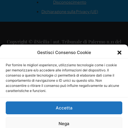
Disconoscimento
Dichiarazione sulla Privacy (UE)
Copyright © ilSicilia | aut. Tribunale di Palermo n.11 del
29/09/2015
Gestisci Consenso Cookie
Editore: Mercurio Comunicazione Soc. Coop. A.R.L.
Per fornire le migliori esperienze, utilizziamo tecnologie come i cookie
per memorizzare e/o accedere alle informazioni del dispositivo. Il
Direttore Editoriale: Maurizio Scaglione
consenso a queste tecnologie ci permetterà di elaborare dati come il
comportamento di navigazione o ID unici su questo sito. Non
Direttore Responsabile: Maria Calabrese
acconsentire o ritirare il consenso può influire negativamente su alcune
caratteristiche e funzioni.
p.zza Sant’Oliva, 9 – 90141 – Palermo – 091335557
P.IVA: 06334930820
Accetta
Mercurio Comunicazione Società Cooperativa a r.l. è
iscritta al Registro degli Operatori di Comunicazione al
Nega