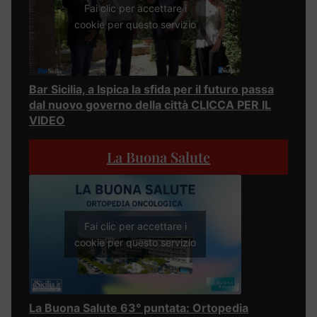
Fai clic per accettare i
cookie per questo servizio
Bar Sicilia, a Ispica la sfida per il futuro passa
dal nuovo governo della città CLICCA PER IL
VIDEO
La Buona Salute
Fai clic per accettare i
cookie per questo servizio
La Buona Salute 63° puntata: Ortopedia