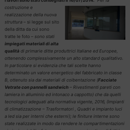
I lavori sono stati consegnati il 16/07/2014.
“Per la
costruzione e
realizzazione della nuova
struttura
– si legge sul sito
della ditta da cui sono
tratte le foto –
sono stati
impiegati materiali di alta
qualità
di primarie ditte produttrici Italiane ed Europee,
ottenendo complessivamente un alto standard qualitativo.
In particolare si evidenzia che tali scelte hanno
determinato un valore energetico del fabbricato in classe
B, ottenuto sia dai materiali di coibentazione (
Facciate
Vetrate con pannelli sandwich
– Rivestimenti pareti con
lamiera in alluminio ed intonaco a cappotto) che da quelli
tecnologici adeguati alla normativa vigente, 2016, (Impianti
di climatizzazione – Trasformatori , Quadri e impianto luci
a led sia per interni che esterni); le finiture interne sono
state realizzate in modo da rendere le compartimentazioni