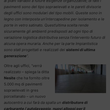
ai piani variabili a future esigenze organizzative; di fatti i
pavimenti sono del tipo sopraelevati e le pareti divisorie
degli uffici sono modulari del tipo mobili. Queste sono in
legno con interposta un’intercapedine per isolamento e le
porte in vetro satinato. Quest’ultima scelta rende
sicuramente gli ambienti predisposti ad ogni tipo di
variazione logistica distributiva senza l’intervento futuro di
alcuna opera muraria. Anche per la parte Impiantistica
sono stati progettati e realizzati dei
sistemi di ultima
generazione
“.
Oltre agli uffici,
“verrà
realizzato
– spiega la ditta
Nesite
che ha fornito oltre
5.000 mq di pavimenti
sopraelevati in gres
porcellanato –
un nuovo
autocentro a cui farà da spalla un
distributore di
carburante / autolavaggio, nuovi alloggi per il