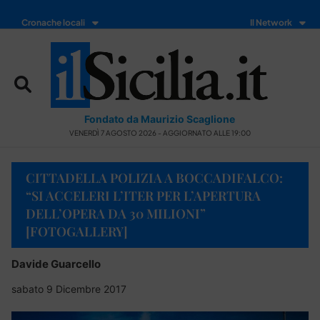
Cronache locali
Il Network
Fondato da Maurizio Scaglione
VENERDÌ 7 AGOSTO 2026 - AGGIORNATO ALLE 19:00
CITTADELLA POLIZIA A BOCCADIFALCO:
“SI ACCELERI L’ITER PER L’APERTURA
DELL’OPERA DA 30 MILIONI”
[FOTOGALLERY]
Davide Guarcello
sabato 9 Dicembre 2017