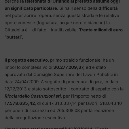
perché
la telefonata di Orlando al prefetto assume oggi
un significato particolare
. Si ha il senso della
difficoltà
nel poter aprire l’opera: senza questa strada e le relative
opere annesse (fognatura, acque nere e bianche) la
Cittadella è – di fatto – inutilizzabile.
Trenta milioni di euro
“buttati”.
Il progetto esecutivo
, primo stralcio funzionale, ha un
importo complessivo di
30.277.209,37,
ed è stato
approvato dal Consiglio Superiore del Lavori Pubblici in
data 24/04/2009. A seguito di procedura di gara, in data
12/12/2013 è stato sottoscritto il contratto di appalto con la
Ricciardello Costruzioni srl
, per l’importo netto di
17.578.635,42
, di cui 17.313.337,14 per lavori, 518.043,10
per oneri di sicurezza ed 265.308,08 per la redazione
della progettazione esecutiva.