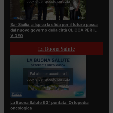
cookie per questo servizio
Bar Sicilia, a Ispica la sfida per il futuro passa
dal nuovo governo della città CLICCA PER IL
VIDEO
La Buona Salute
Fai clic per accettare i
cookie per questo servizio
La Buona Salute 63° puntata: Ortopedia
oncologica