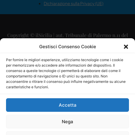
Dichiarazione sulla Privacy (UE)
Copyright © ilSicilia | aut. Tribunale di Palermo n.11 del
29/09/2015
Gestisci Consenso Cookie
Editore: Mercurio Comunicazione Soc. Coop. A.R.L.
Per fornire le migliori esperienze, utilizziamo tecnologie come i cookie
per memorizzare e/o accedere alle informazioni del dispositivo. Il
Direttore Editoriale: Maurizio Scaglione
consenso a queste tecnologie ci permetterà di elaborare dati come il
comportamento di navigazione o ID unici su questo sito. Non
Direttore Responsabile: Maria Calabrese
acconsentire o ritirare il consenso può influire negativamente su alcune
caratteristiche e funzioni.
p.zza Sant’Oliva, 9 – 90141 – Palermo – 091335557
P.IVA: 06334930820
Accetta
Mercurio Comunicazione Società Cooperativa a r.l. è
iscritta al Registro degli Operatori di Comunicazione al
Nega
numero 26988