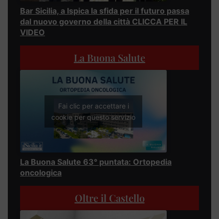
Bar Sicilia, a Ispica la sfida per il futuro passa
dal nuovo governo della città CLICCA PER IL
VIDEO
La Buona Salute
Fai clic per accettare i
cookie per questo servizio
La Buona Salute 63° puntata: Ortopedia
oncologica
Oltre il Castello