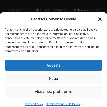
Copyright © ilSicilia | aut. Tribunale di Palermo n.11 del
29/09/2015
Gestisci Consenso Cookie
Editore: Mercurio Comunicazione Soc. Coop. A.R.L.
Per fornire le migliori esperienze, utilizziamo tecnologie come i cookie
per memorizzare e/o accedere alle informazioni del dispositivo. Il
Direttore Editoriale: Maurizio Scaglione
consenso a queste tecnologie ci permetterà di elaborare dati come il
comportamento di navigazione o ID unici su questo sito. Non
Direttore Responsabile: Maria Calabrese
acconsentire o ritirare il consenso può influire negativamente su alcune
caratteristiche e funzioni.
p.zza Sant’Oliva, 9 – 90141 – Palermo – 091335557
P.IVA: 06334930820
Accetta
Mercurio Comunicazione Società Cooperativa a r.l. è
iscritta al Registro degli Operatori di Comunicazione al
Nega
numero 26988
Visualizza preferenze
Sito gestito da
La Digitale srl
–
info@ladigitale.it
Cookie Policy
Dichiarazione sulla Privacy