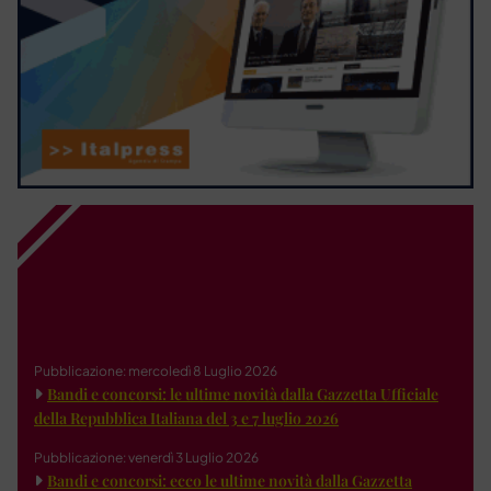
Pubblicazione: mercoledì 8 Luglio 2026
Bandi e concorsi: le ultime novità dalla Gazzetta Ufficiale
della Repubblica Italiana del 3 e 7 luglio 2026
Pubblicazione: venerdì 3 Luglio 2026
Bandi e concorsi: ecco le ultime novità dalla Gazzetta