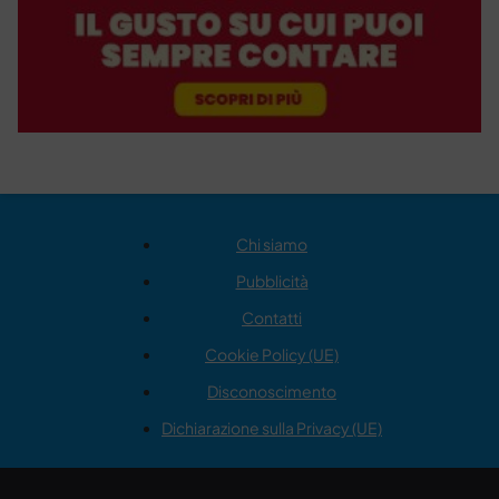
Chi siamo
Pubblicità
Contatti
Cookie Policy (UE)
Disconoscimento
Dichiarazione sulla Privacy (UE)