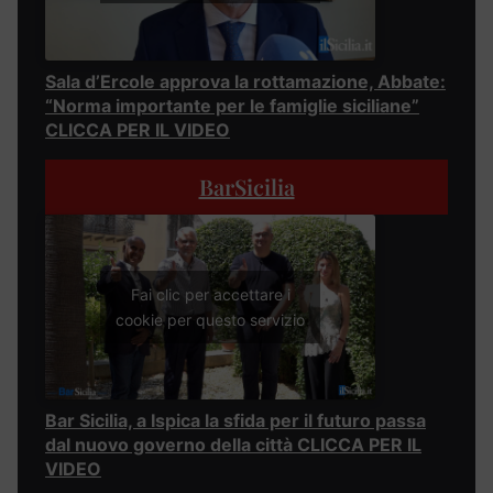
Sala d’Ercole approva la rottamazione, Abbate:
“Norma importante per le famiglie siciliane”
CLICCA PER IL VIDEO
BarSicilia
Fai clic per accettare i
cookie per questo servizio
Bar Sicilia, a Ispica la sfida per il futuro passa
dal nuovo governo della città CLICCA PER IL
VIDEO