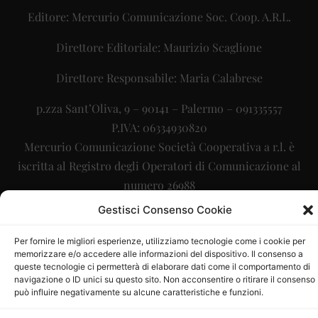
Editore: Mercurio Comunicazione Soc. Coop. A.R.L.
Direttore Editoriale: Maurizio Scaglione
Direttore Responsabile: Maria Calabrese
p.zza Sant’Oliva, 9 – 90141 – Palermo – 091335557
P.IVA: 06334930820
Mercurio Comunicazione Società Cooperativa a r.l. è
iscritta al Registro degli Operatori di Comunicazione al
numero 26988
Gestisci Consenso Cookie
Sito gestito da
La Digitale srl
–
info@ladigitale.it
Per fornire le migliori esperienze, utilizziamo tecnologie come i cookie per
memorizzare e/o accedere alle informazioni del dispositivo. Il consenso a
queste tecnologie ci permetterà di elaborare dati come il comportamento di
navigazione o ID unici su questo sito. Non acconsentire o ritirare il consenso
può influire negativamente su alcune caratteristiche e funzioni.