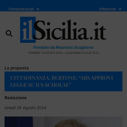
Cronache locali
Il Network
Fondato da Maurizio Scaglione
VENERDÌ 7 AGOSTO 2026 - AGGIORNATO ALLE 18:01
La proposta
CITTADINANZA, BURTONE: “ARS APPROVI
LEGGE SU IUS SCHOLAE”
Redazione
lunedì 26 Agosto 2024