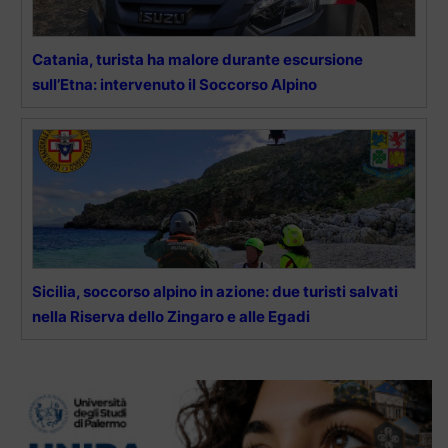
Catania, turista ha malore durante escursione
sull’Etna: intervenuto il Soccorso Alpino
Sicilia, soccorso alpino in azione: due turisti salvati
nella Riserva dello Zingaro e alle Egadi