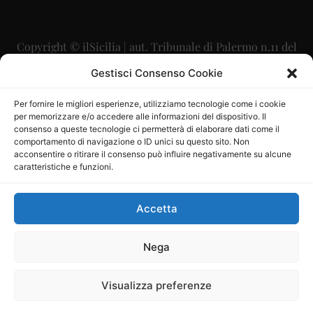
Copyright © ilSicilia | aut. Tribunale di Palermo n.11 del
29/09/2015
Gestisci Consenso Cookie
Editore: Mercurio Comunicazione Soc. Coop. A.R.L.
Per fornire le migliori esperienze, utilizziamo tecnologie come i cookie
per memorizzare e/o accedere alle informazioni del dispositivo. Il
Direttore Editoriale: Maurizio Scaglione
consenso a queste tecnologie ci permetterà di elaborare dati come il
comportamento di navigazione o ID unici su questo sito. Non
Direttore Responsabile: Maria Calabrese
acconsentire o ritirare il consenso può influire negativamente su alcune
caratteristiche e funzioni.
p.zza Sant’Oliva, 9 – 90141 – Palermo – 091335557
P.IVA: 06334930820
Accetta
Mercurio Comunicazione Società Cooperativa a r.l. è
iscritta al Registro degli Operatori di Comunicazione al
Nega
numero 26988
Visualizza preferenze
Sito gestito da
La Digitale srl
–
info@ladigitale.it