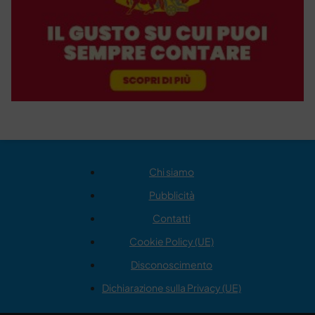
Chi siamo
Pubblicità
Contatti
Cookie Policy (UE)
Disconoscimento
Dichiarazione sulla Privacy (UE)