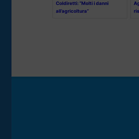
Coldiretti: “Molti i danni
Ag
all’agricoltura”
ri