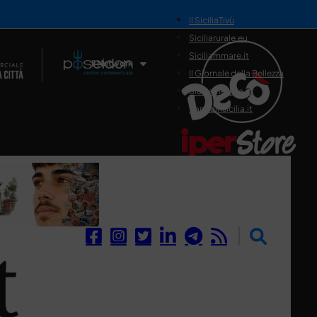
il SiciliaTivù
Siciliarurale.eu
Siciliammare.it
Il Network
Il Giornale della Bellezza
Siciliamedica.it
Sanitainsicilia.it