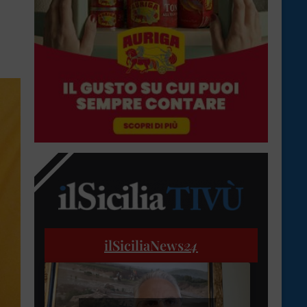
ilSiciliaNews
24