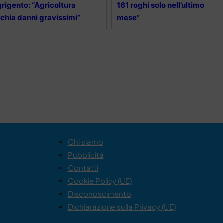
rigento: “Agricoltura
161 roghi solo nell’ultimo
schia danni gravissimi”
mese”
Chi siamo
Pubblicità
Contatti
Cookie Policy (UE)
Disconoscimento
Dichiarazione sulla Privacy (UE)