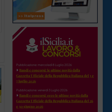
Pubblicazione: mercoledì 8 Luglio 2026
Bandi e concorsi: le ultime novità dalla
Gazzetta Ufficiale della Repubblica Italiana del 3 e
7 luglio 2026
Pubblicazione: venerdì 3 Luglio 2026
Bandi e concorsi: ecco le ultime novità dalla
Gazzetta Ufficiale della Repubblica Italiana del 26
e 30 giugno 2026