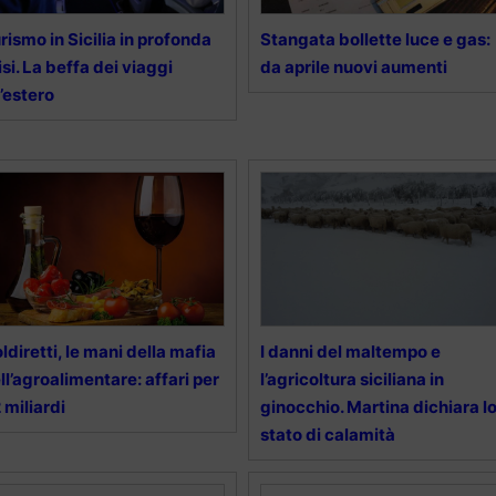
rismo in Sicilia in profonda
Stangata bollette luce e gas:
isi. La beffa dei viaggi
da aprile nuovi aumenti
l’estero
ldiretti, le mani della mafia
I danni del maltempo e
ll’agroalimentare: affari per
l’agricoltura siciliana in
 miliardi
ginocchio. Martina dichiara l
stato di calamità