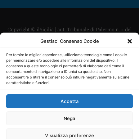
Copyright © ilSicilia | aut. Tribunale di Palermo n.11 del
29/09/2015
Gestisci Consenso Cookie
Editore: Mercurio Comunicazione Soc. Coop. A.R.L.
Per fornire le migliori esperienze, utilizziamo tecnologie come i cookie
per memorizzare e/o accedere alle informazioni del dispositivo. Il
Direttore Editoriale: Maurizio Scaglione
consenso a queste tecnologie ci permetterà di elaborare dati come il
comportamento di navigazione o ID unici su questo sito. Non
Direttore Responsabile: Maria Calabrese
acconsentire o ritirare il consenso può influire negativamente su alcune
caratteristiche e funzioni.
p.zza Sant’Oliva, 9 – 90141 – Palermo – 091335557
P.IVA: 06334930820
Accetta
Mercurio Comunicazione Società Cooperativa a r.l. è
iscritta al Registro degli Operatori di Comunicazione al
Nega
numero 26988
Visualizza preferenze
Sito gestito da
La Digitale srl
–
info@ladigitale.it