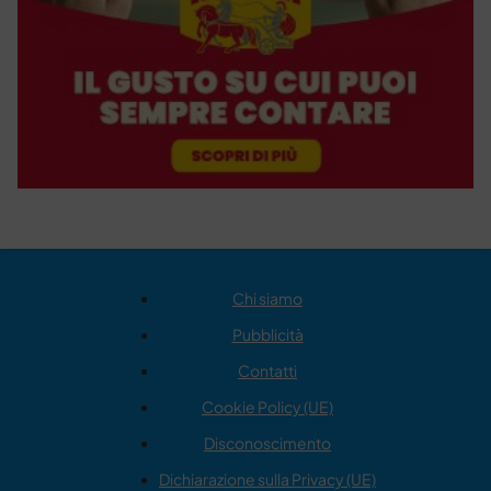
Chi siamo
Pubblicità
Contatti
Cookie Policy (UE)
Disconoscimento
Dichiarazione sulla Privacy (UE)