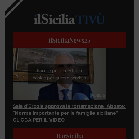
ilSiciliaNews
24
Fai clic per accettare i
cookie per questo servizio
Sala d’Ercole approva la rottamazione, Abbate:
“Norma importante per le famiglie siciliane”
CLICCA PER IL VIDEO
BarSicilia