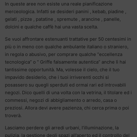
In queste aree non esiste una reale pianificazione
merceologica. Infatti se desideri panini , kebab, piadine ,
gelati , pizze , patatine , spremute , arancine , panelle,
dolcini e qualche caffè hai una vasta scelta.
Se vuoi affrontare estenuanti trattative per 50 centesimi in
più o in meno con qualche ambulante italiano o straniero,
in regola o abusivo, per comprare qualche “eccellenza
tecnologica” o “ Griffe falsamente autentica” anche lì hai
tantissime opportunità. Ma, volesse il cielo, che il tuo
impavido desiderio, che i tuoi irriverenti occhi si
posassero su quegli sperduti ed ormai rari ed introvabili
negozi. Dico quelli di una volta con la vetrina, il titolare ed i
commessi, negozi di abbigliamento o arredo, casa o
preziosi. Allora devi avere pazienza, chi cerca prima o poi
troverà.
Lasciamo perdere gli arredi urbani, l’illuminazione, la
pulizia, la gestione degli spazi all’aperto ed il controllo del