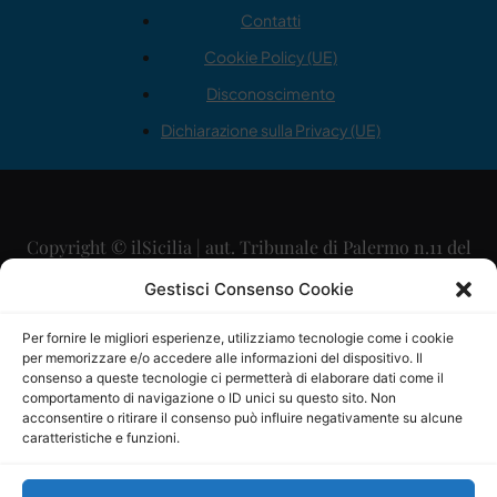
Contatti
Cookie Policy (UE)
Disconoscimento
Dichiarazione sulla Privacy (UE)
Copyright © ilSicilia | aut. Tribunale di Palermo n.11 del
29/09/2015
Gestisci Consenso Cookie
Editore: Mercurio Comunicazione Soc. Coop. A.R.L.
Per fornire le migliori esperienze, utilizziamo tecnologie come i cookie
per memorizzare e/o accedere alle informazioni del dispositivo. Il
Direttore Editoriale: Maurizio Scaglione
consenso a queste tecnologie ci permetterà di elaborare dati come il
comportamento di navigazione o ID unici su questo sito. Non
Direttore Responsabile: Maria Calabrese
acconsentire o ritirare il consenso può influire negativamente su alcune
caratteristiche e funzioni.
p.zza Sant’Oliva, 9 – 90141 – Palermo – 091335557