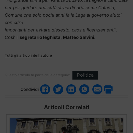
“Ho grande stima per Valeria Sudano, la migliore candidata
per per guidare una città straordinaria come Catania,
Comune che solo pochi anni fa la Lega al governo aiuto’
con cifre
importanti per evitare dissesto, caos e licenziamenti
“.
Cosi’ il
segretario leghista
,
Matteo Salvini
.
Tutti gli articoli dell'autore
Politica
Questo articolo fa parte delle categorie:
Condividi
Articoli Correlati