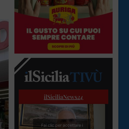
ilSiciliaNews
24
Fai clic per accettare i