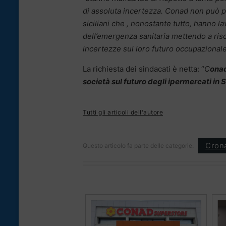
di assoluta incertezza. Conad non può per
siciliani che , nonostante tutto, hanno l
dell’emergenza sanitaria mettendo a risc
incertezze sul loro futuro occupazional
La richiesta dei sindacati è netta: “
C
onad
società sul futuro degli ipermercati in S
Tutti gli articoli dell'autore
Cron
Questo articolo fa parte delle categorie: