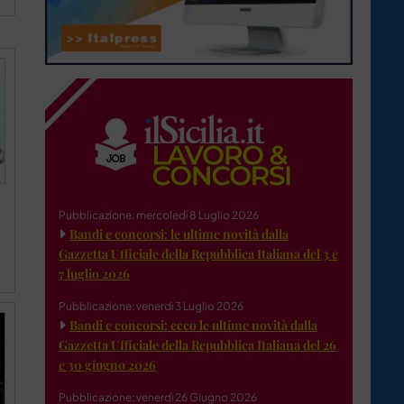
Pubblicazione: mercoledì 8 Luglio 2026
Bandi e concorsi: le ultime novità dalla
Gazzetta Ufficiale della Repubblica Italiana del 3 e
7 luglio 2026
Pubblicazione: venerdì 3 Luglio 2026
Bandi e concorsi: ecco le ultime novità dalla
Gazzetta Ufficiale della Repubblica Italiana del 26
e 30 giugno 2026
Pubblicazione: venerdì 26 Giugno 2026