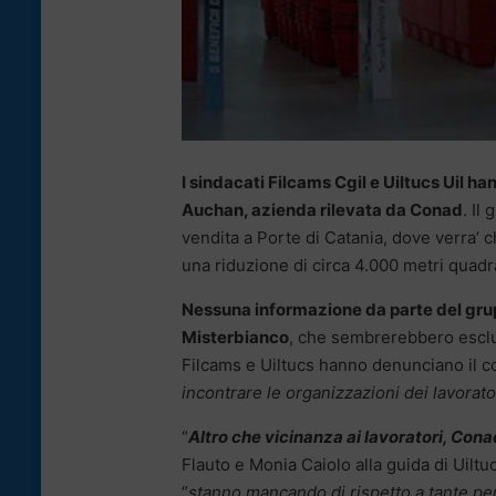
I sindacati Filcams Cgil e Uiltucs Uil ha
Auchan, azienda rilevata da Conad
. Il
vendita a Porte di Catania, dove verra’ c
una riduzione di circa 4.000 metri quadrat
Nessuna informazione da parte del grup
Misterbianco
, che sembrerebbero esclus
Filcams e Uiltucs hanno denunciano il 
incontrare le organizzazioni dei lavorato
“
Altro che vicinanza ai lavoratori, Con
Flauto e Monia Caiolo alla guida di Uilt
“
stanno mancando di rispetto a tante pe