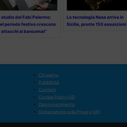
 studio del Fabi Palermo:
La tecnologia Nasa arriva in
el periodo festivo crescono
Sicilia, pronte 150 assunzioni
i attacchi ai bancomat”
Chi siamo
Pubblicità
Contatti
Cookie Policy (UE)
Disconoscimento
Dichiarazione sulla Privacy (UE)