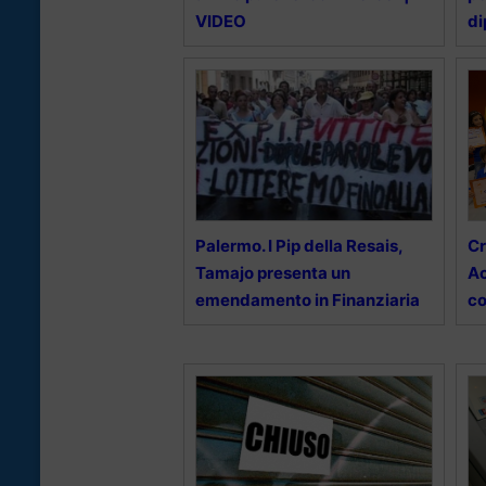
VIDEO
di
Palermo. I Pip della Resais,
Cr
Tamajo presenta un
Ac
emendamento in Finanziaria
co