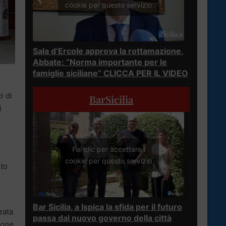
cookie per questo servizio
Sala d’Ercole approva la rottamazione,
Abbate: “Norma importante per le
famiglie siciliane” CLICCA PER IL VIDEO
i di
BarSicilia
i
Fai clic per accettare i
cookie per questo servizio
uto
Bar Sicilia, a Ispica la sfida per il futuro
zata
passa dal nuovo governo della città
ione