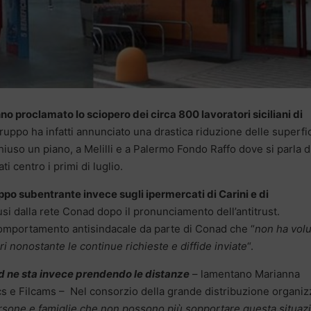
nno proclamato lo sciopero dei circa 800 lavoratori siciliani di
 gruppo ha infatti annunciato una drastica riduzione delle superfic
hiuso un piano, a Melilli e a Palermo Fondo Raffo dove si parla d
i centro i primi di luglio.
po subentrante invece sugli ipermercati di Carini e di
i dalla rete Conad dopo il pronunciamento dell’antitrust.
comportamento antisindacale da parte di Conad che “
non ha vol
ri nonostante le continue richieste e diffide inviate
“.
ad ne sta invece prendendo le distanze
– lamentano Marianna
ucs e Filcams – Nel consorzio della grande distribuzione organiz
rsone e famiglie che non possono più sopportare questa situaz