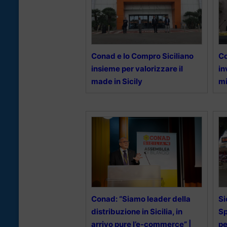
Conad e Io Compro Siciliano
Co
insieme per valorizzare il
in
made in Sicily
mi
Conad: “Siamo leader della
Si
distribuzione in Sicilia, in
Sp
arrivo pure l’e-commerce” |
pe