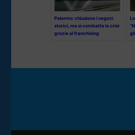
Palermo: chiudono i negozi
Lo
storici, ma si combatte la crisi
“N
grazie al franchising
gl