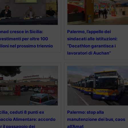
nad cresce in Sicilia:
Palermo, l’appello dei
vestimenti per oltre 100
sindacati alle istituzioni:
lioni nel prossimo triennio
“Decathlon garantisca i
lavoratori di Auchan”
cilia, ceduti 8 punti ex
Palermo: stop alla
accio Alimentare: accordo
manutenzione dei bus, caos
r il passaggio dei
all’Amat