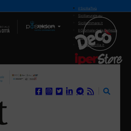
il SiciliaTivù
Siciliarurale.eu
Siciliammare.it
Il Network
Il Giornale della Bellezza
Siciliamedica.it
Sanitainsicilia.it