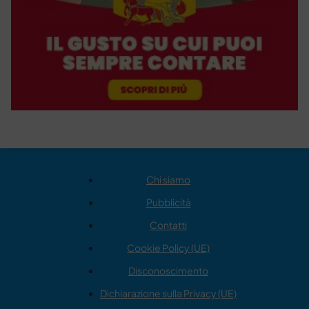
Chi siamo
Pubblicità
Contatti
Cookie Policy (UE)
Disconoscimento
Dichiarazione sulla Privacy (UE)