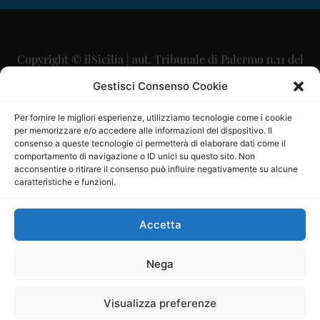
Copyright © ilSicilia | aut. Tribunale di Palermo n.11 del
29/09/2015
Gestisci Consenso Cookie
Editore: Mercurio Comunicazione Soc. Coop. A.R.L.
Per fornire le migliori esperienze, utilizziamo tecnologie come i cookie
per memorizzare e/o accedere alle informazioni del dispositivo. Il
Direttore Editoriale: Maurizio Scaglione
consenso a queste tecnologie ci permetterà di elaborare dati come il
comportamento di navigazione o ID unici su questo sito. Non
Direttore Responsabile: Maria Calabrese
acconsentire o ritirare il consenso può influire negativamente su alcune
caratteristiche e funzioni.
p.zza Sant’Oliva, 9 – 90141 – Palermo – 091335557
P.IVA: 06334930820
Accetta
Mercurio Comunicazione Società Cooperativa a r.l. è
iscritta al Registro degli Operatori di Comunicazione al
Nega
numero 26988
Visualizza preferenze
Sito gestito da
La Digitale srl
–
info@ladigitale.it