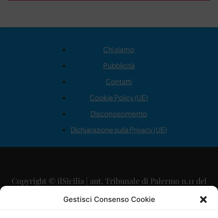
Chi siamo
Pubblicità
Contatti
Cookie Policy (UE)
Disconoscimento
Dichiarazione sulla Privacy (UE)
Copyright © ilSicilia | aut. Tribunale di Palermo n.11 del
29/09/2015
Gestisci Consenso Cookie
Editore: Mercurio Comunicazione Soc. Coop. A.R.L.