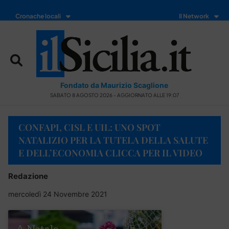
Cronache locali
Il Network
Fondato da Maurizio Scaglione
SABATO 8 AGOSTO 2026 - AGGIORNATO ALLE 19:07
CONFAPI, CISL E UIL: UNO SPOT
NATALIZIO PER LA TUTELA DELLA SALUTE
E DELL’ECONOMIA CLICCA PER IL VIDEO
Redazione
mercoledì 24 Novembre 2021