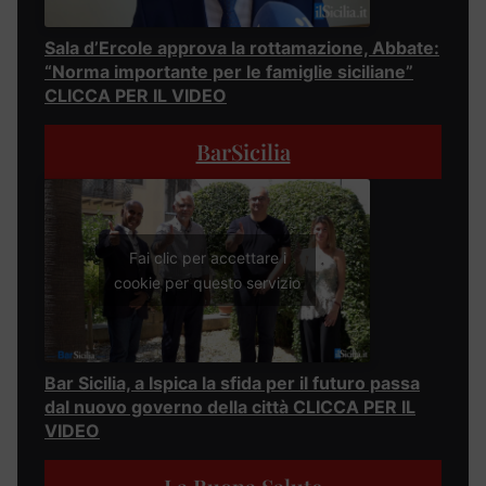
Sala d’Ercole approva la rottamazione, Abbate:
“Norma importante per le famiglie siciliane”
CLICCA PER IL VIDEO
BarSicilia
Fai clic per accettare i
cookie per questo servizio
Bar Sicilia, a Ispica la sfida per il futuro passa
dal nuovo governo della città CLICCA PER IL
VIDEO