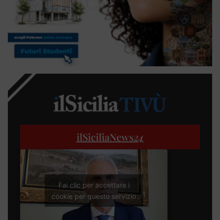
ilSiciliaNews
24
Fai clic per accettare i
cookie per questo servizio