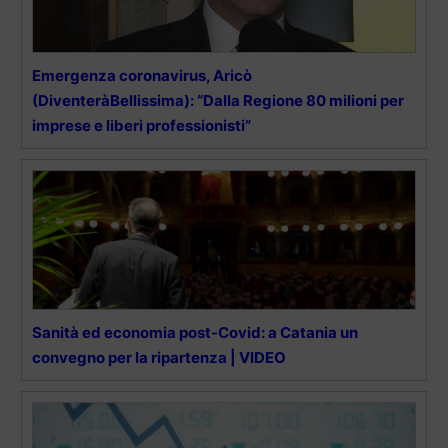
Emergenza coronavirus, Aricò
(DiventeràBellissima): “Dalla Regione 80 milioni per
imprese e liberi professionisti”
Sanità ed economia post-Covid: a Catania un
convegno per la ripartenza | VIDEO