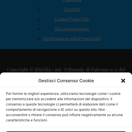
Contatti
Cookie Policy (UE)
Disconoscimento
Dichiarazione sulla Privacy (UE)
Copyright © ilSicilia | aut. Tribunale di Palermo n.11 del
29/09/2015
Gestisci Consenso Cookie
Editore: Mercurio Comunicazione Soc. Coop. A.R.L.
Per fornire le migliori esperienze, utilizziamo tecnologie come i cookie
per memorizzare e/o accedere alle informazioni del dispositivo. Il
Direttore Editoriale: Maurizio Scaglione
consenso a queste tecnologie ci permetterà di elaborare dati come il
comportamento di navigazione o ID unici su questo sito. Non
Direttore Responsabile: Maria Calabrese
acconsentire o ritirare il consenso può influire negativamente su alcune
caratteristiche e funzioni.
p.zza Sant’Oliva, 9 – 90141 – Palermo – 091335557