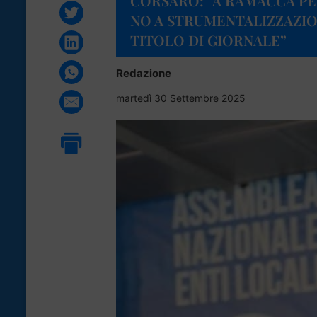
CORSARO: “A RAMACCA P
NO A STRUMENTALIZZAZIO
TITOLO DI GIORNALE”
Redazione
martedì 30 Settembre 2025