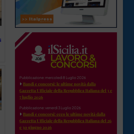
i
Pubblicazione: mercoledì 8 Luglio 2026
Bandi e concorsi: le ultime novità dalla
Gazzetta Ufficiale della Repubblica Italiana del 3 e
7 luglio 2026
Pubblicazione: venerdì 3 Luglio 2026
Bandi e concorsi: ecco le ultime novità dalla
Gazzetta Ufficiale della Repubblica Italiana del 26
e 30 giugno 2026