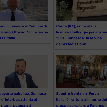
andi manovre al Comune di
Cerda (PA), revocata la
lermo, Ottavio Zacco lascia
licenza all’alloggio per anzian
rza Italia
‘Villa Francesca’: la replica
dell’associazione
asporto pubblico, Gennuso
Scontro frontale in Forza
I): “Interbus attenta al
Italia, è frattura all’interno del
rritorio: potenziati i
gruppo consiliare a Palermo