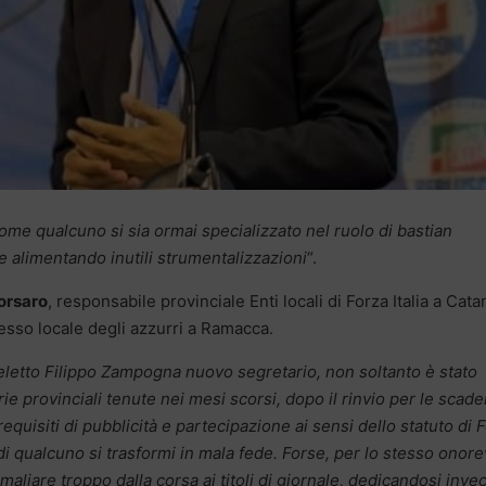
ome qualcuno si sia ormai specializzato nel ruolo di bastian
e alimentando inutili strumentalizzazioni
“.
orsaro
, responsabile provinciale Enti locali di Forza Italia a Cata
esso locale degli azzurri a Ramacca.
 eletto Filippo Zampogna nuovo segretario, non soltanto è stato
ie provinciali tenute nei mesi scorsi, dopo il rinvio per le scad
i requisiti di pubblicità e partecipazione ai sensi dello statuto di 
di qualcuno si trasformi in mala fede. Forse, per lo stesso onor
liare troppo dalla corsa ai titoli di giornale, dedicandosi invec