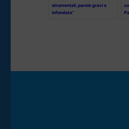
strumentali, parole gravi e
co
infondate”
Pa