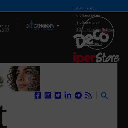
il SiciliaTivù
Siciliarurale.eu
Siciliammare.it
Il Network
Il Giornale della Bellezza
Siciliamedica.it
Sanitainsicilia.it