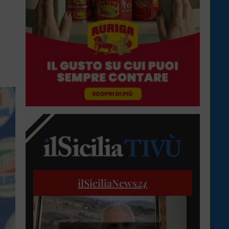
ilSiciliaNews
24