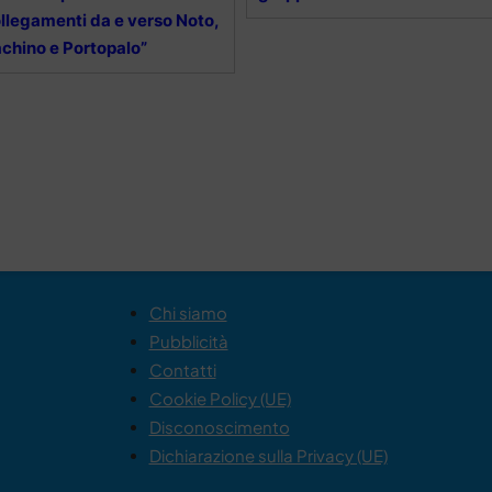
llegamenti da e verso Noto,
chino e Portopalo”
Chi siamo
Pubblicità
Contatti
Cookie Policy (UE)
Disconoscimento
Dichiarazione sulla Privacy (UE)