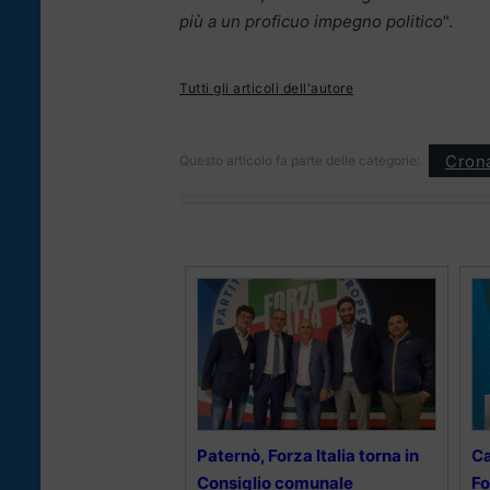
più a un proficuo impegno politico
“.
Tutti gli articoli dell'autore
Cron
Questo articolo fa parte delle categorie:
Paternò, Forza Italia torna in
Ca
Consiglio comunale
Fo